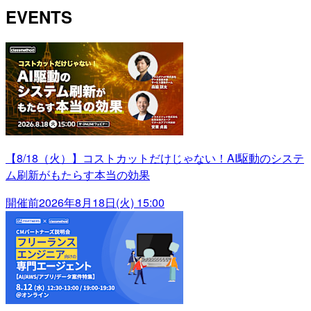
EVENTS
【8/18（火）】コストカットだけじゃない！AI駆動のシステ
ム刷新がもたらす本当の効果
開催前
2026年8月18日(火) 15:00