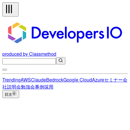
produced by Classmethod
Trending
AWS
Claude
Bedrock
Google Cloud
Azure
セミナー
会
社説明会
勉強会
事例
採用
目次