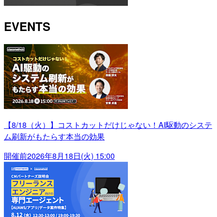
EVENTS
【8/18（火）】コストカットだけじゃない！AI駆動のシステ
ム刷新がもたらす本当の効果
開催前
2026年8月18日(火) 15:00