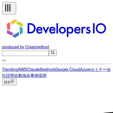
produced by Classmethod
Trending
AWS
Claude
Bedrock
Google Cloud
Azure
セミナー
会
社説明会
勉強会
事例
採用
目次