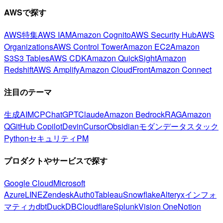
AWSで探す
AWS特集
AWS IAM
Amazon Cognito
AWS Security Hub
AWS
Organizations
AWS Control Tower
Amazon EC2
Amazon
S3
S3 Tables
AWS CDK
Amazon QuickSight
Amazon
Redshift
AWS Amplify
Amazon CloudFront
Amazon Connect
注目のテーマ
生成AI
MCP
ChatGPT
Claude
Amazon Bedrock
RAG
Amazon
Q
GitHub Copilot
Devin
Cursor
Obsidian
モダンデータスタック
Python
セキュリティ
PM
プロダクトやサービスで探す
Google Cloud
Microsoft
Azure
LINE
Zendesk
Auth0
Tableau
Snowflake
Alteryx
インフォ
マティカ
dbt
DuckDB
Cloudflare
Splunk
Vision One
Notion