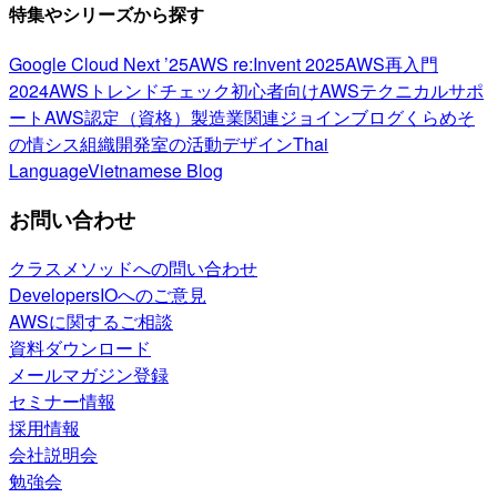
特集やシリーズから探す
Google Cloud Next ’25
AWS re:Invent 2025
AWS再入門
2024
AWSトレンドチェック
初心者向け
AWSテクニカルサポ
ート
AWS認定（資格）
製造業関連
ジョインブログ
くらめそ
の情シス
組織開発室の活動
デザイン
Thai
Language
Vietnamese Blog
お問い合わせ
クラスメソッドへの問い合わせ
DevelopersIOへのご意見
AWSに関するご相談
資料ダウンロード
メールマガジン登録
セミナー情報
採用情報
会社説明会
勉強会