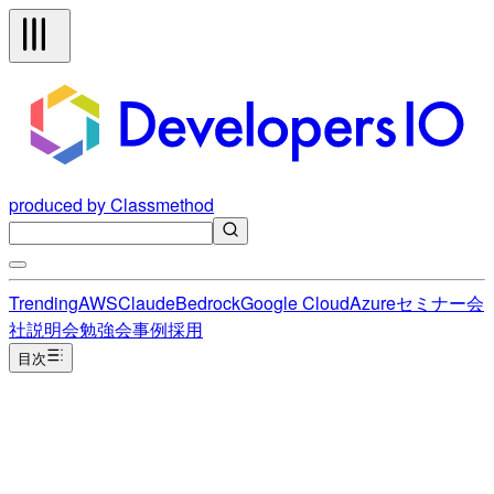
produced by Classmethod
Trending
AWS
Claude
Bedrock
Google Cloud
Azure
セミナー
会
社説明会
勉強会
事例
採用
目次