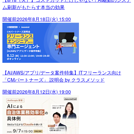
ム刷新がもたらす本当の効果
開催前
2026年8月18日(火) 15:00
【AI/AWS/アプリ/データ案件特集】ITフリーランス向け
「CMパートナーズ」 説明会 by クラスメソッド
開催前
2026年8月12日(水) 19:00