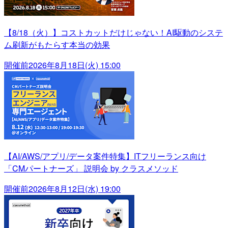
【8/18（火）】コストカットだけじゃない！AI駆動のシステ
ム刷新がもたらす本当の効果
開催前
2026年8月18日(火) 15:00
【AI/AWS/アプリ/データ案件特集】ITフリーランス向け
「CMパートナーズ」 説明会 by クラスメソッド
開催前
2026年8月12日(水) 19:00