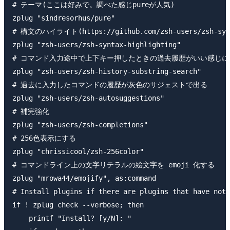
# テーマ(ここは好みで。調べた感じpureが人気)

zplug "sindresorhus/pure"

# 構文のハイライト(https://github.com/zsh-users/zsh-synta
zplug "zsh-users/zsh-syntax-highlighting"

# コマンド入力途中で上下キー押したときの過去履歴がいい感じに
zplug "zsh-users/zsh-history-substring-search"

# 過去に入力したコマンドの履歴が灰色のサジェストで出る

zplug "zsh-users/zsh-autosuggestions"

# 補完強化

zplug "zsh-users/zsh-completions"

# 256色表示にする

zplug "chrissicool/zsh-256color"

# コマンドライン上の文字リテラルの絵文字を emoji 化する

zplug "mrowa44/emojify", as:command

# Install plugins if there are plugins that have not 
if ! zplug check --verbose; then

    printf "Install? [y/N]: "
