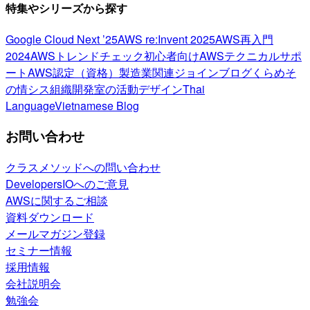
特集やシリーズから探す
Google Cloud Next ’25
AWS re:Invent 2025
AWS再入門
2024
AWSトレンドチェック
初心者向け
AWSテクニカルサポ
ート
AWS認定（資格）
製造業関連
ジョインブログ
くらめそ
の情シス
組織開発室の活動
デザイン
Thai
Language
Vietnamese Blog
お問い合わせ
クラスメソッドへの問い合わせ
DevelopersIOへのご意見
AWSに関するご相談
資料ダウンロード
メールマガジン登録
セミナー情報
採用情報
会社説明会
勉強会