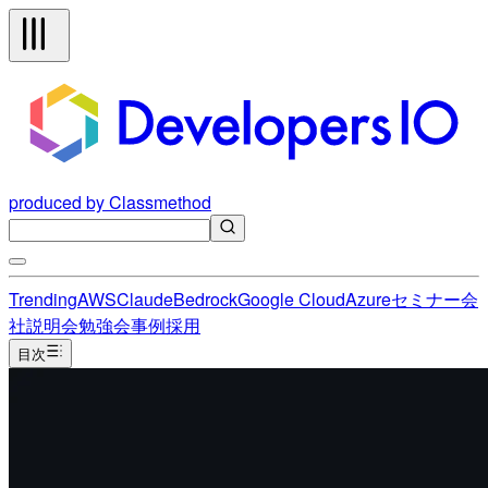
produced by Classmethod
Trending
AWS
Claude
Bedrock
Google Cloud
Azure
セミナー
会
社説明会
勉強会
事例
採用
目次