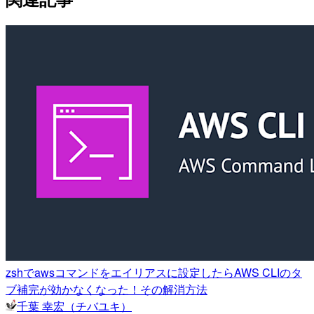
zshでawsコマンドをエイリアスに設定したらAWS CLIのタ
ブ補完が効かなくなった！その解消方法
千葉 幸宏（チバユキ）