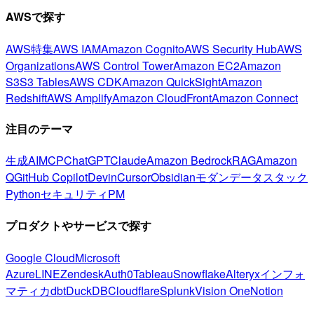
AWSで探す
AWS特集
AWS IAM
Amazon Cognito
AWS Security Hub
AWS
Organizations
AWS Control Tower
Amazon EC2
Amazon
S3
S3 Tables
AWS CDK
Amazon QuickSight
Amazon
Redshift
AWS Amplify
Amazon CloudFront
Amazon Connect
注目のテーマ
生成AI
MCP
ChatGPT
Claude
Amazon Bedrock
RAG
Amazon
Q
GitHub Copilot
Devin
Cursor
Obsidian
モダンデータスタック
Python
セキュリティ
PM
プロダクトやサービスで探す
Google Cloud
Microsoft
Azure
LINE
Zendesk
Auth0
Tableau
Snowflake
Alteryx
インフォ
マティカ
dbt
DuckDB
Cloudflare
Splunk
Vision One
Notion