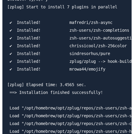
[zplug] Start to install 7 plugins in parallel

 ✔  Installed!            mafredri/zsh-async

 ✔  Installed!            zsh-users/zsh-completions

 ✔  Installed!            zsh-users/zsh-autosuggestio
 ✔  Installed!            chrissicool/zsh-256color

 ✔  Installed!            sindresorhus/pure

 ✔  Installed!            zplug/zplug --> hook-build:
 ✔  Installed!            mrowa44/emojify

[zplug] Elapsed time: 3.4565 sec.

 ==> Installation finished successfully!

 Load "/opt/homebrew/opt/zplug/repos/zsh-users/zsh-au
 Load "/opt/homebrew/opt/zplug/repos/zsh-users/zsh-sy
 Load "/opt/homebrew/opt/zplug/repos/zsh-users/zsh-co
 Load "/opt/homebrew/opt/zplug/repos/zsh-users/zsh-hi