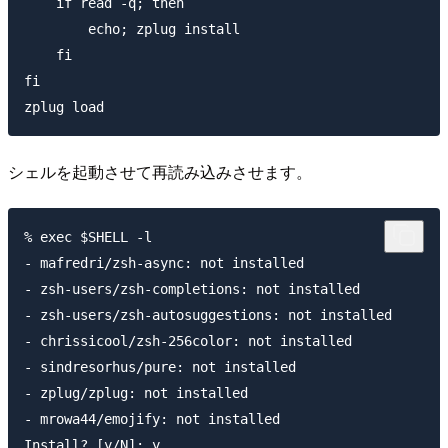
    if read -q; then

        echo; zplug install

    fi

fi

シェルを起動させて再読み込みさせます。
% exec $SHELL -l

- mafredri/zsh-async: not installed

- zsh-users/zsh-completions: not installed

- zsh-users/zsh-autosuggestions: not installed

- chrissicool/zsh-256color: not installed

- sindresorhus/pure: not installed

- zplug/zplug: not installed

- mrowa44/emojify: not installed

Install? [y/N]: y
