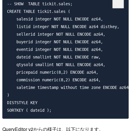
-- SHOW  TABLE tickit.sales;

CREATE TABLE tickit.sales (

    salesid integer NOT NULL ENCODE az64,

    listid integer NOT NULL ENCODE az64 distkey,

    sellerid integer NOT NULL ENCODE az64,

    buyerid integer NOT NULL ENCODE az64,

    eventid integer NOT NULL ENCODE az64,

    dateid smallint NOT NULL ENCODE raw,

    qtysold smallint NOT NULL ENCODE az64,

    pricepaid numeric(8,2) ENCODE az64,

    commission numeric(8,2) ENCODE az64,

    saletime timestamp without time zone ENCODE az64

)

DISTSTYLE KEY

QueryEditor v2からの様子は、以下になります。