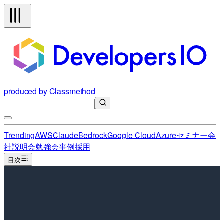
produced by Classmethod
Trending
AWS
Claude
Bedrock
Google Cloud
Azure
セミナー
会
社説明会
勉強会
事例
採用
目次