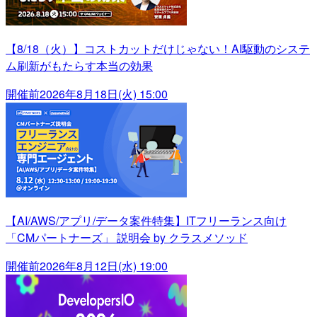
【8/18（火）】コストカットだけじゃない！AI駆動のシステ
ム刷新がもたらす本当の効果
開催前
2026年8月18日(火) 15:00
【AI/AWS/アプリ/データ案件特集】ITフリーランス向け
「CMパートナーズ」 説明会 by クラスメソッド
開催前
2026年8月12日(水) 19:00