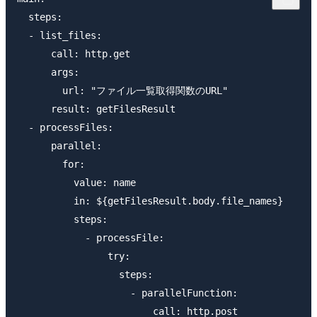
  steps:

  - list_files:

      call: http.get

      args:

        url: "ファイル一覧取得関数のURL"

      result: getFilesResult

  - processFiles:

      parallel:

        for:

          value: name

          in: ${getFilesResult.body.file_names}

          steps:

            - processFile:

                try:

                  steps:

                    - parallelFunction:

                        call: http.post
