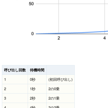
呼び出し回数
待機時間
1
0秒
(初回呼び出し)
2
1秒
2の0乗
3
2秒
2の1乗
4
4秒
2の2乗