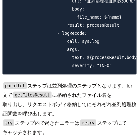
                          url: "並列処理検証関数のURL"

                          body:

                            file_name: ${name}

                        result: processResult

                    - logRecode:

                        call: sys.log

                        args:

                          text: ${processResult.body}

ステップは並列処理のステップとなります。for
parallel
文で
に格納されたファイル名を
getFilesResult
取り出し、リクエストボディ格納してにそれぞれ並列処理検
証関数を呼び出します。
ステップ内で起きたエラーは
ステップにて
try
retry
キャッチされます。