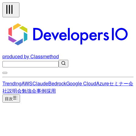
produced by Classmethod
Trending
AWS
Claude
Bedrock
Google Cloud
Azure
セミナー
会
社説明会
勉強会
事例
採用
目次