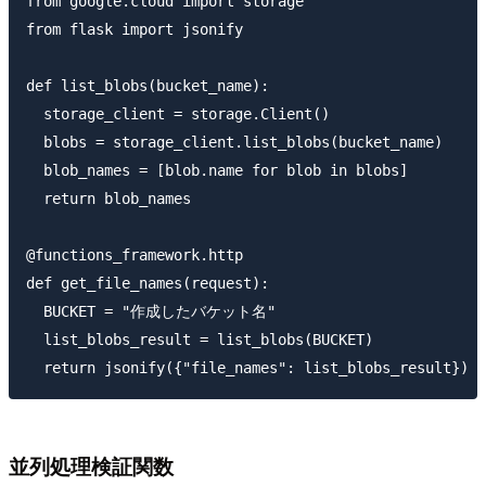
from google.cloud import storage

from flask import jsonify

def list_blobs(bucket_name):

  storage_client = storage.Client()

  blobs = storage_client.list_blobs(bucket_name)

  blob_names = [blob.name for blob in blobs]

  return blob_names

@functions_framework.http

def get_file_names(request):

  BUCKET = "作成したバケット名"

  list_blobs_result = list_blobs(BUCKET)

並列処理検証関数