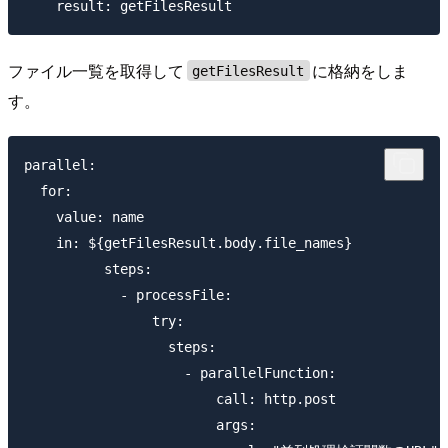
ファイル一覧を取得して
に格納をしま
getFilesResult
す。
parallel:

  for:

    value: name

    in: ${getFilesResult.body.file_names}

          steps:

            - processFile:

                try:

                  steps:

                    - parallelFunction:

                        call: http.post

                        args:
