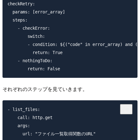
checkRetry:

  params: [error_array]

  steps:

    - checkError:

        switch:

        - condition: ${("code" in error_array) and (e
          return: True

    - nothingToDo:

それぞれのステップを見ていきます。
- list_files:

    call: http.get

    args:

      url: "ファイル一覧取得関数のURL"
