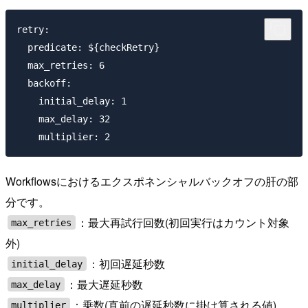
retry:

  predicate: ${checkRetry}

  max_retries: 6

  backoff:

    initial_delay: 1

    max_delay: 32

Workflowsにおけるエクスポネンシャルバックオフの肝の部
分です。
：最大再試行回数(初回実行はカウント対象
max_retries
外)
：初回遅延秒数
initial_delay
：最大遅延秒数
max_delay
：乗数(直前の遅延秒数に掛け算される値)
multiplier