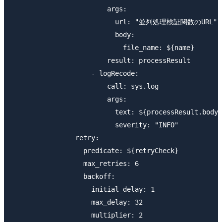
                        args:

                          url: "並列処理検証関数のURL"

                          body:

                            file_name: ${name}

                        result: processResult

                    - logRecode:

                        call: sys.log

                        args:

                          text: ${processResult.body}

                          severity: "INFO"

                retry:

                  predicate: ${retryCheck}

                  max_retries: 6

                  backoff:

                    initial_delay: 1

                    max_delay: 32

                    multiplier: 2
