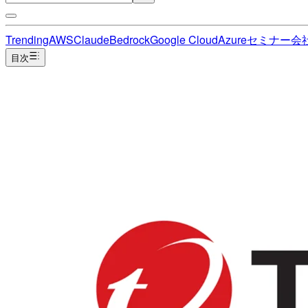
Trending
AWS
Claude
Bedrock
Google Cloud
Azure
セミナー
会
目次