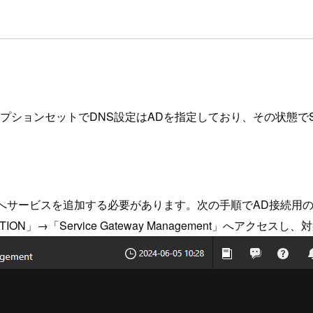
ションセットでDNS設定はADを指定しており、その状態でServi
e Gatewayへサービスを追加する必要があります。次の手順でAD接
MATION」→「Service Gateway Management」へアクセスし