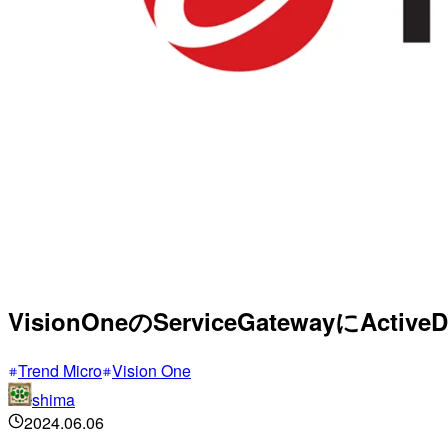
VisionOneのServiceGatewayにActi
Trend Micro
Vision One
shima
2024.06.06