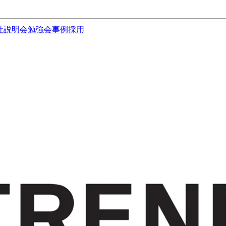
社説明会
勉強会
事例
採用