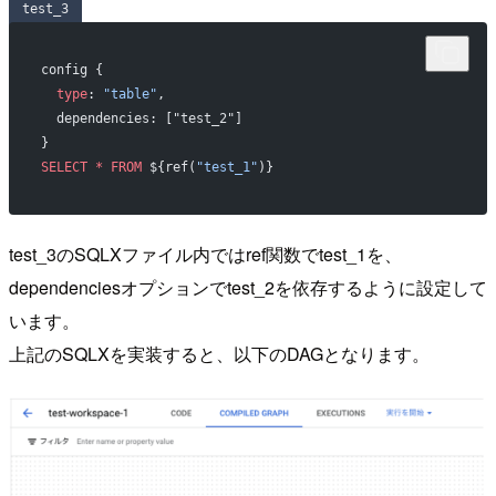
test_3
config {
  type
: 
"table"
,
  dependencies: ["test_2"]
}
SELECT
 *
 FROM
 ${ref(
"test_1"
)} 
test_3のSQLXファイル内ではref関数でtest_1を、
dependenciesオプションでtest_2を依存するように設定して
います。
上記のSQLXを実装すると、以下のDAGとなります。