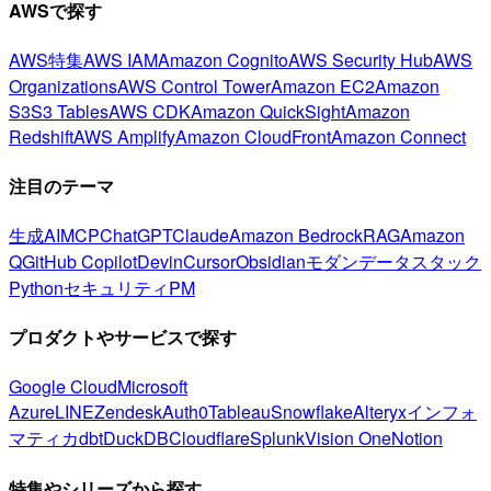
AWSで探す
AWS特集
AWS IAM
Amazon Cognito
AWS Security Hub
AWS
Organizations
AWS Control Tower
Amazon EC2
Amazon
S3
S3 Tables
AWS CDK
Amazon QuickSight
Amazon
Redshift
AWS Amplify
Amazon CloudFront
Amazon Connect
注目のテーマ
生成AI
MCP
ChatGPT
Claude
Amazon Bedrock
RAG
Amazon
Q
GitHub Copilot
Devin
Cursor
Obsidian
モダンデータスタック
Python
セキュリティ
PM
プロダクトやサービスで探す
Google Cloud
Microsoft
Azure
LINE
Zendesk
Auth0
Tableau
Snowflake
Alteryx
インフォ
マティカ
dbt
DuckDB
Cloudflare
Splunk
Vision One
Notion
特集やシリーズから探す