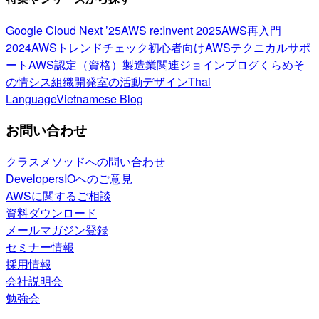
Google Cloud Next ’25
AWS re:Invent 2025
AWS再入門
2024
AWSトレンドチェック
初心者向け
AWSテクニカルサポ
ート
AWS認定（資格）
製造業関連
ジョインブログ
くらめそ
の情シス
組織開発室の活動
デザイン
Thai
Language
Vietnamese Blog
お問い合わせ
クラスメソッドへの問い合わせ
DevelopersIOへのご意見
AWSに関するご相談
資料ダウンロード
メールマガジン登録
セミナー情報
採用情報
会社説明会
勉強会