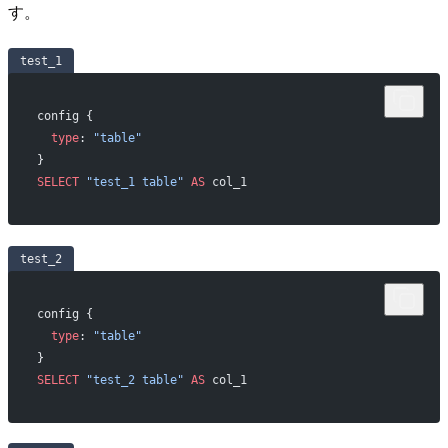
す。
test_1
config {
  type
: 
"table"
}
SELECT
 "test_1 table"
 AS
 col_1
test_2
config {
  type
: 
"table"
}
SELECT
 "test_2 table"
 AS
 col_1