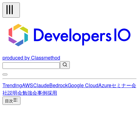
produced by Classmethod
Trending
AWS
Claude
Bedrock
Google Cloud
Azure
セミナー
会
社説明会
勉強会
事例
採用
目次