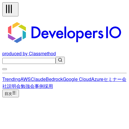
produced by Classmethod
Trending
AWS
Claude
Bedrock
Google Cloud
Azure
セミナー
会
社説明会
勉強会
事例
採用
目次