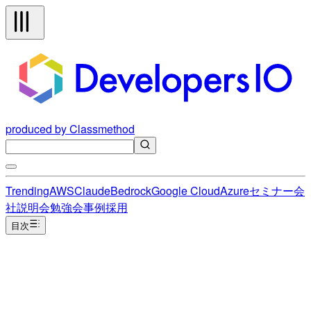
produced by Classmethod
Trending
AWS
Claude
Bedrock
Google Cloud
Azure
セミナー
会
社説明会
勉強会
事例
採用
目次