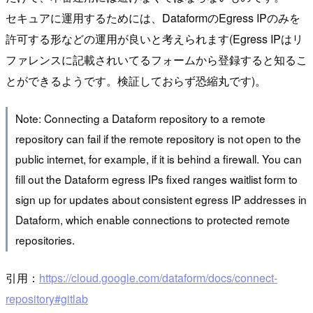
セキュアに運用するためには、DataformのEgress IPのみを
許可する形などの運用が良いと考えられます(Egress IPはリ
ファレンスに記載されいてるフォームから登録すると知るこ
とができるようです。検証しておらず恐縮丸です)。
Note: Connecting a Dataform repository to a remote
repository can fail if the remote repository is not open to the
public internet, for example, if it is behind a firewall. You can
fill out the Dataform egress IPs fixed ranges waitlist form to
sign up for updates about consistent egress IP addresses in
Dataform, which enable connections to protected remote
repositories.
引用：
https://cloud.google.com/dataform/docs/connect-
repository#gitlab