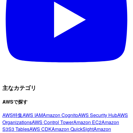
主なカテゴリ
AWSで探す
AWS特集
AWS IAM
Amazon Cognito
AWS Security Hub
AWS
Organizations
AWS Control Tower
Amazon EC2
Amazon
S3
S3 Tables
AWS CDK
Amazon QuickSight
Amazon