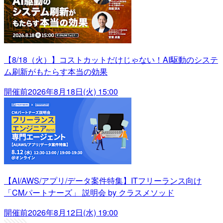
【8/18（火）】コストカットだけじゃない！AI駆動のシステ
ム刷新がもたらす本当の効果
開催前
2026年8月18日(火) 15:00
【AI/AWS/アプリ/データ案件特集】ITフリーランス向け
「CMパートナーズ」 説明会 by クラスメソッド
開催前
2026年8月12日(水) 19:00