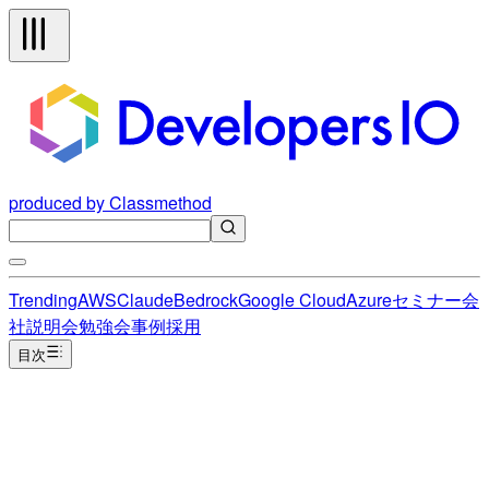
produced by Classmethod
Trending
AWS
Claude
Bedrock
Google Cloud
Azure
セミナー
会
社説明会
勉強会
事例
採用
目次