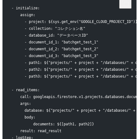
- initialize:
    assign:
      - project: ${sys.get_env("GOOGLE_CLOUD_PROJECT_ID")}
      - collection: "コレクション名"
      - database_id: "データベースID"
      - document_id_1: "batchget_test_1"
      - document_id_2: "batchget_test_2"
      - document_id_3: "batchget_test_3"
      - path1: ${"projects/" + project + "/databases/" + d
      - path2: ${"projects/" + project + "/databases/" + d
      - path3: ${"projects/" + project + "/databases/" + d
- read_items:
    call: googleapis.firestore.v1.projects.databases.docum
    args:
      database: ${"projects/" + project + "/databases/" + 
      body:
          documents: ${[path1, path2]}
    result: read_result
- logStep: