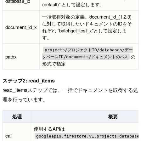
database_id
(default)" として設定します。
一括取得対象の定義。document_id_(1,2,3)
に対して取得したいドキュメントのIDをそ
document_id_x
れぞれ "batchget_test_x"として設定しま
す。
projects/プロジェクトID/databases/デー
pathx
の
タベースID/documents/ドキュメントのパス
形式で指定
ステップ2: read_items
read_itemsステップでは、一括でドキュメントを取得する処
理を行っています。
処理
概要
使用するAPIは
call
googleapis.firestore.v1.projects.database