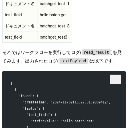
ドキュメント名
batchget_test_1
test_field
hello batch get
ドキュメント名
batchget_test_3
test_field
batchget_test3
それではワークフローを実行してログ(
)を見
read_result
てみます。出力されたログ(
)は以下です。
textPayload
[
  {
    "found": {
      "createTime": "2024-11-02T15:27:31.980941Z",
      "fields": {
        "test_field": {
          "stringValue": "hello batch get"
        }