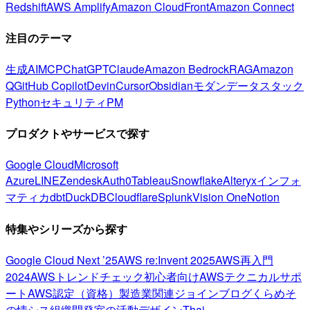
Redshift
AWS Amplify
Amazon CloudFront
Amazon Connect
注目のテーマ
生成AI
MCP
ChatGPT
Claude
Amazon Bedrock
RAG
Amazon
Q
GitHub Copilot
Devin
Cursor
Obsidian
モダンデータスタック
Python
セキュリティ
PM
プロダクトやサービスで探す
Google Cloud
Microsoft
Azure
LINE
Zendesk
Auth0
Tableau
Snowflake
Alteryx
インフォ
マティカ
dbt
DuckDB
Cloudflare
Splunk
Vision One
Notion
特集やシリーズから探す
Google Cloud Next ’25
AWS re:Invent 2025
AWS再入門
2024
AWSトレンドチェック
初心者向け
AWSテクニカルサポ
ート
AWS認定（資格）
製造業関連
ジョインブログ
くらめそ
の情シス
組織開発室の活動
デザイン
Thai