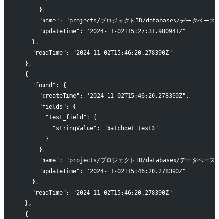
      },
      "name": "projects/プロジェクトID/databases/データベースI
      "updateTime": "2024-11-02T15:27:31.980941Z"
    },
    "readTime": "2024-11-02T15:46:20.278390Z"
  },
  {
    "found": {
      "createTime": "2024-11-02T15:46:20.278390Z",
      "fields": {
        "test_field": {
          "stringValue": "batchget_test3"
        }
      },
      "name": "projects/プロジェクトID/databases/データベースI
      "updateTime": "2024-11-02T15:46:20.278390Z"
    },
    "readTime": "2024-11-02T15:46:20.278390Z"
  },
  {