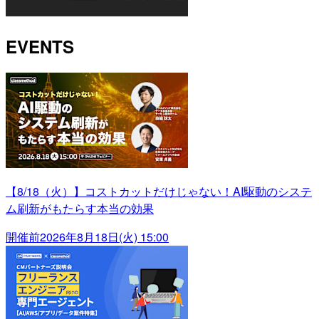
EVENTS
【8/18（火）】コストカットだけじゃない！AI駆動のシステ
ム刷新がもたらす本当の効果
開催前
2026年8月18日(火) 15:00