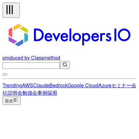
produced by Classmethod
Trending
AWS
Claude
Bedrock
Google Cloud
Azure
セミナー
会
社説明会
勉強会
事例
採用
目次