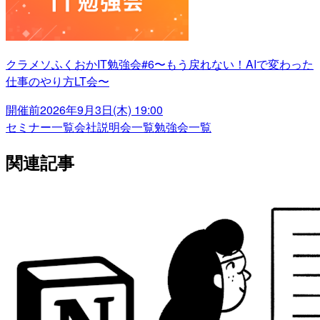
クラメソふくおかIT勉強会#6〜もう戻れない！AIで変わった
仕事のやり方LT会〜
開催前
2026年9月3日(木) 19:00
セミナー一覧
会社説明会一覧
勉強会一覧
関連記事