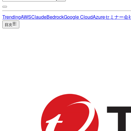
Trending
AWS
Claude
Bedrock
Google Cloud
Azure
セミナー
会
目次