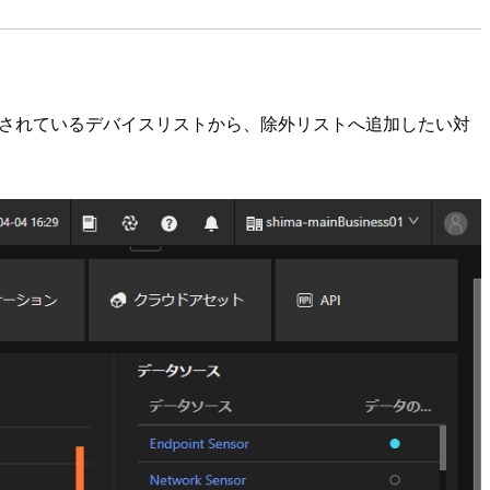
ry」の画面を開き、表示されているデバイスリストから、除外リストへ追加したい対