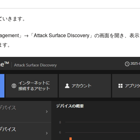
ていきます。
sure Management」→「Attack Surface Discove
ます。