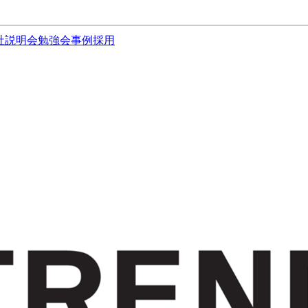
社説明会
勉強会
事例
採用