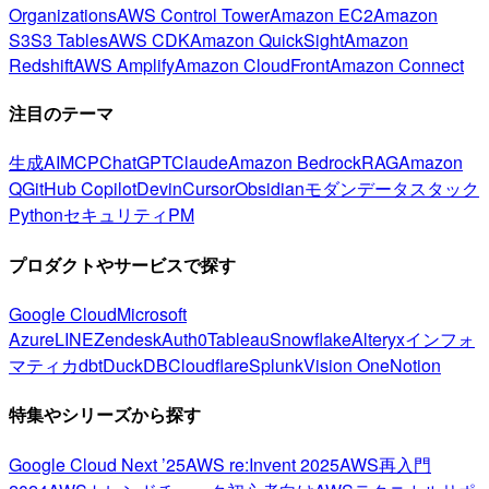
Organizations
AWS Control Tower
Amazon EC2
Amazon
S3
S3 Tables
AWS CDK
Amazon QuickSight
Amazon
Redshift
AWS Amplify
Amazon CloudFront
Amazon Connect
注目のテーマ
生成AI
MCP
ChatGPT
Claude
Amazon Bedrock
RAG
Amazon
Q
GitHub Copilot
Devin
Cursor
Obsidian
モダンデータスタック
Python
セキュリティ
PM
プロダクトやサービスで探す
Google Cloud
Microsoft
Azure
LINE
Zendesk
Auth0
Tableau
Snowflake
Alteryx
インフォ
マティカ
dbt
DuckDB
Cloudflare
Splunk
Vision One
Notion
特集やシリーズから探す
Google Cloud Next ’25
AWS re:Invent 2025
AWS再入門