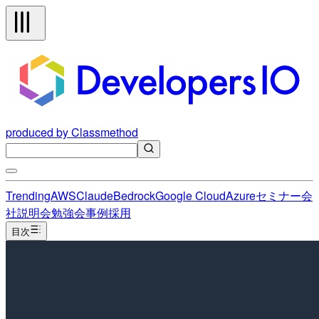
produced by Classmethod
Trending
AWS
Claude
Bedrock
Google Cloud
Azure
セミナー
会
社説明会
勉強会
事例
採用
目次