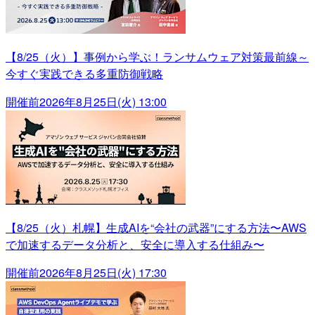
【8/25（火）】事例から学ぶ！ランサムウェア対策最前線～
今すぐ実践できる多重防御戦略
開催前
2026年8月25日(火) 13:00
【8/25（火）札幌】生成AIを“会社の武器”にする方法〜AWS
で加速するデータ分析と、安全に導入する仕組み〜
開催前
2026年8月25日(火) 17:30