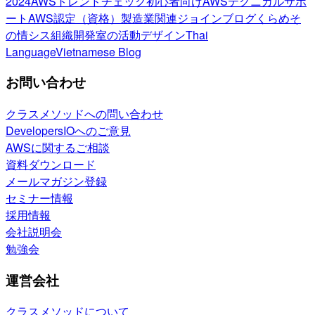
2024
AWSトレンドチェック
初心者向け
AWSテクニカルサポ
ート
AWS認定（資格）
製造業関連
ジョインブログ
くらめそ
の情シス
組織開発室の活動
デザイン
Thai
Language
Vietnamese Blog
お問い合わせ
クラスメソッドへの問い合わせ
DevelopersIOへのご意見
AWSに関するご相談
資料ダウンロード
メールマガジン登録
セミナー情報
採用情報
会社説明会
勉強会
運営会社
クラスメソッドについて