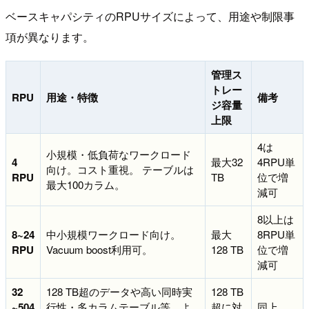
ベースキャパシティのRPUサイズによって、用途や制限事
項が異なります。
管理ス
トレー
RPU
用途・特徴
備考
ジ容量
上限
4は
小規模・低負荷なワークロード
4
最大32
4RPU単
向け。コスト重視。 テーブルは
RPU
TB
位で増
最大100カラム。
減可
8以上は
8~24
中小規模ワークロード向け。
最大
8RPU単
RPU
Vacuum boost利用可。
128 TB
位で増
減可
32
128 TB超のデータや高い同時実
128 TB
~504
行性・多カラムテーブル等、よ
超に対
同上