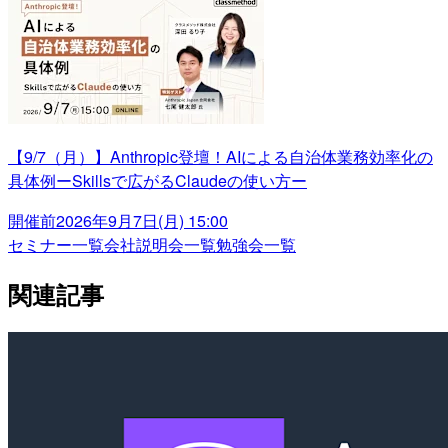
【9/7（月）】Anthropic登壇！AIによる自治体業務効率化の
具体例ーSkillsで広がるClaudeの使い方ー
開催前
2026年9月7日(月) 15:00
セミナー一覧
会社説明会一覧
勉強会一覧
関連記事