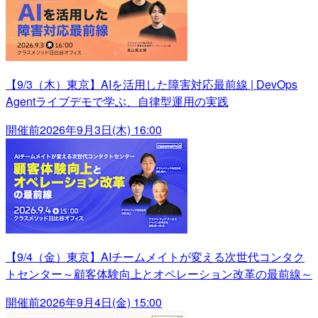
【9/3（木）東京】AIを活用した障害対応最前線 | DevOps
Agentライブデモで学ぶ、自律型運用の実践
開催前
2026年9月3日(木) 16:00
【9/4（金）東京】AIチームメイトが変える次世代コンタク
トセンター～顧客体験向上とオペレーション改革の最前線～
開催前
2026年9月4日(金) 15:00