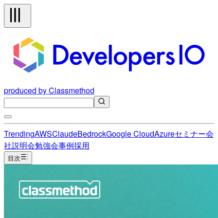
produced by Classmethod
Trending
AWS
Claude
Bedrock
Google Cloud
Azure
セミナー
会
社説明会
勉強会
事例
採用
目次