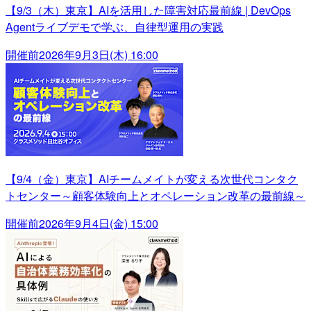
【9/3（木）東京】AIを活用した障害対応最前線 | DevOps
Agentライブデモで学ぶ、自律型運用の実践
開催前
2026年9月3日(木) 16:00
【9/4（金）東京】AIチームメイトが変える次世代コンタク
トセンター～顧客体験向上とオペレーション改革の最前線～
開催前
2026年9月4日(金) 15:00