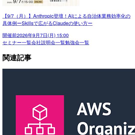
【9/7（月）】Anthropic登壇！AIによる自治体業務効率化の
具体例ーSkillsで広がるClaudeの使い方ー
開催前
2026年9月7日(月) 15:00
セミナー一覧
会社説明会一覧
勉強会一覧
関連記事