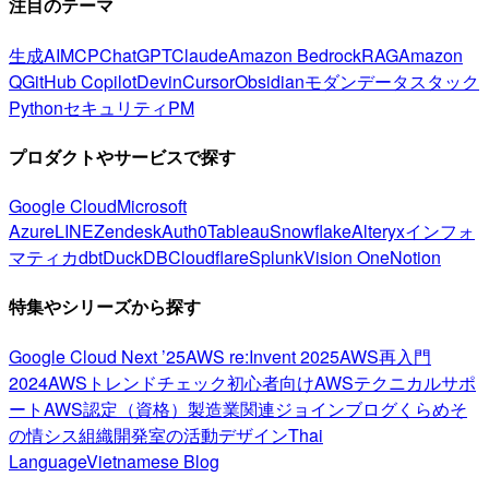
注目のテーマ
生成AI
MCP
ChatGPT
Claude
Amazon Bedrock
RAG
Amazon
Q
GitHub Copilot
Devin
Cursor
Obsidian
モダンデータスタック
Python
セキュリティ
PM
プロダクトやサービスで探す
Google Cloud
Microsoft
Azure
LINE
Zendesk
Auth0
Tableau
Snowflake
Alteryx
インフォ
マティカ
dbt
DuckDB
Cloudflare
Splunk
Vision One
Notion
特集やシリーズから探す
Google Cloud Next ’25
AWS re:Invent 2025
AWS再入門
2024
AWSトレンドチェック
初心者向け
AWSテクニカルサポ
ート
AWS認定（資格）
製造業関連
ジョインブログ
くらめそ
の情シス
組織開発室の活動
デザイン
Thai
Language
Vietnamese Blog