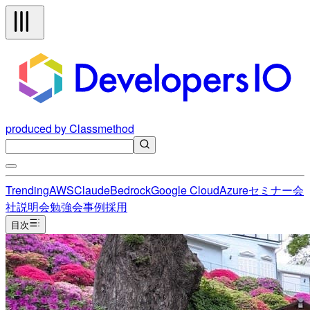
produced by Classmethod
Trending
AWS
Claude
Bedrock
Google Cloud
Azure
セミナー
会
社説明会
勉強会
事例
採用
目次