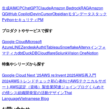
生成AI
MCP
ChatGPT
Claude
Amazon Bedrock
RAG
Amazon
Q
GitHub Copilot
Devin
Cursor
Obsidian
モダンデータスタック
Python
セキュリティ
PM
プロダクトやサービスで探す
Google Cloud
Microsoft
Azure
LINE
Zendesk
Auth0
Tableau
Snowflake
Alteryx
インフォ
マティカ
dbt
DuckDB
Cloudflare
Splunk
Vision One
Notion
特集やシリーズから探す
Google Cloud Next ’25
AWS re:Invent 2025
AWS再入門
2024
AWSトレンドチェック
初心者向け
AWSテクニカルサポ
ート
AWS認定（資格）
製造業関連
ジョインブログ
くらめそ
の情シス
組織開発室の活動
デザイン
Thai
Language
Vietnamese Blog
お問い合わせ