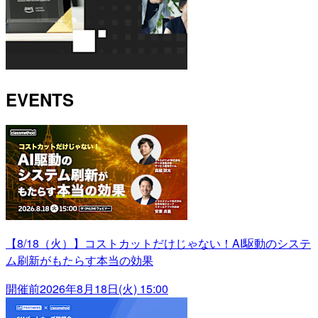
EVENTS
【8/18（火）】コストカットだけじゃない！AI駆動のシステ
ム刷新がもたらす本当の効果
開催前
2026年8月18日(火) 15:00