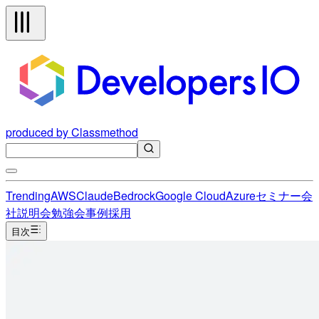
produced by Classmethod
Trending
AWS
Claude
Bedrock
Google Cloud
Azure
セミナー
会
社説明会
勉強会
事例
採用
目次