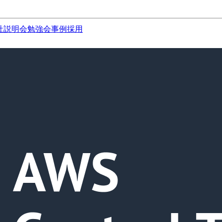
社説明会
勉強会
事例
採用