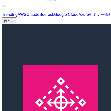
Trending
AWS
Claude
Bedrock
Google Cloud
Azure
セミナー
会
目次