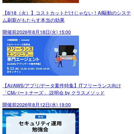
【8/18（火）】コストカットだけじゃない！AI駆動のシステ
ム刷新がもたらす本当の効果
開催前
2026年8月18日(火) 15:00
【AI/AWS/アプリ/データ案件特集】ITフリーランス向け
「CMパートナーズ」 説明会 by クラスメソッド
開催前
2026年8月12日(水) 19:00