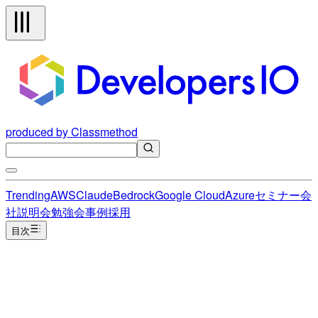
produced by Classmethod
Trending
AWS
Claude
Bedrock
Google Cloud
Azure
セミナー
会
社説明会
勉強会
事例
採用
目次