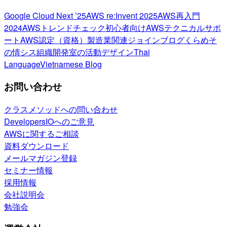
Google Cloud Next ’25
AWS re:Invent 2025
AWS再入門
2024
AWSトレンドチェック
初心者向け
AWSテクニカルサポ
ート
AWS認定（資格）
製造業関連
ジョインブログ
くらめそ
の情シス
組織開発室の活動
デザイン
Thai
Language
Vietnamese Blog
お問い合わせ
クラスメソッドへの問い合わせ
DevelopersIOへのご意見
AWSに関するご相談
資料ダウンロード
メールマガジン登録
セミナー情報
採用情報
会社説明会
勉強会