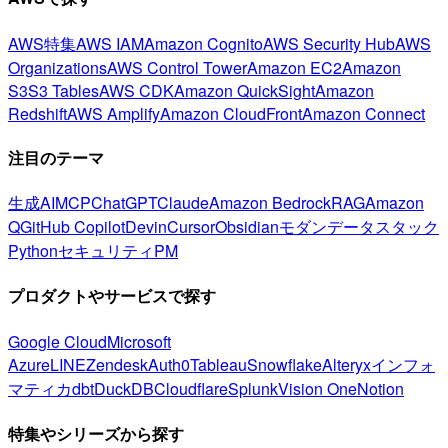
AWS特集
AWS IAM
Amazon Cognito
AWS Security Hub
AWS
Organizations
AWS Control Tower
Amazon EC2
Amazon
S3
S3 Tables
AWS CDK
Amazon QuickSight
Amazon
Redshift
AWS Amplify
Amazon CloudFront
Amazon Connect
注目のテーマ
生成AI
MCP
ChatGPT
Claude
Amazon Bedrock
RAG
Amazon
Q
GitHub Copilot
Devin
Cursor
Obsidian
モダンデータスタック
Python
セキュリティ
PM
プロダクトやサービスで探す
Google Cloud
Microsoft
Azure
LINE
Zendesk
Auth0
Tableau
Snowflake
Alteryx
インフォ
マティカ
dbt
DuckDB
Cloudflare
Splunk
Vision One
Notion
特集やシリーズから探す