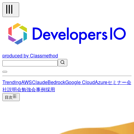
produced by Classmethod
Trending
AWS
Claude
Bedrock
Google Cloud
Azure
セミナー
会
社説明会
勉強会
事例
採用
目次