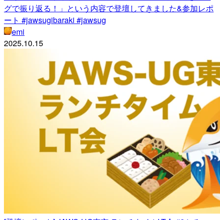
グで振り返る！」という内容で登壇してきました&参加レポ
ート #jawsugibaraki #jawsug
emi
2025.10.15