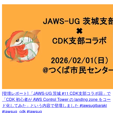
[登壇レポート] 「JAWS-UG 茨城 #11 CDK支部コラボ回」で
「CDK 初心者が AWS Control Tower の landing zone をコー
ド化してみた」という内容で登壇しました #jawsugibaraki
#jawsug_cdk #jawsug