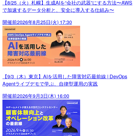
【8/25（火）札幌】生成AIを“会社の武器”にする方法〜AWS
で加速するデータ分析と、安全に導入する仕組み〜
開催前
2026年8月25日(火) 17:30
【9/3（木）東京】AIを活用した障害対応最前線 | DevOps
Agentライブデモで学ぶ、自律型運用の実践
開催前
2026年9月3日(木) 16:00