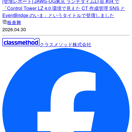
[登壇レポート] JAWS-UG東京 ランチタイムLT会 #34 で
「Control Tower LZ 4.0 環境で見えた CT 作成管理 SNS と
EventBridge のいま」というタイトルで登壇しました
板倉舞
2026.04.30
クラスメソッド株式会社