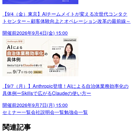
【9/4（金）東京】AIチームメイトが変える次世代コンタク
トセンター～顧客体験向上とオペレーション改革の最前線～
開催前
2026年9月4日(金) 15:00
【9/7（月）】Anthropic登壇！AIによる自治体業務効率化の
具体例ーSkillsで広がるClaudeの使い方ー
開催前
2026年9月7日(月) 15:00
セミナー一覧
会社説明会一覧
勉強会一覧
関連記事