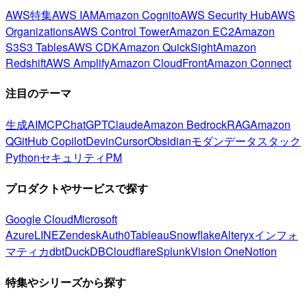
AWS特集
AWS IAM
Amazon Cognito
AWS Security Hub
AWS
Organizations
AWS Control Tower
Amazon EC2
Amazon
S3
S3 Tables
AWS CDK
Amazon QuickSight
Amazon
Redshift
AWS Amplify
Amazon CloudFront
Amazon Connect
注目のテーマ
生成AI
MCP
ChatGPT
Claude
Amazon Bedrock
RAG
Amazon
Q
GitHub Copilot
Devin
Cursor
Obsidian
モダンデータスタック
Python
セキュリティ
PM
プロダクトやサービスで探す
Google Cloud
Microsoft
Azure
LINE
Zendesk
Auth0
Tableau
Snowflake
Alteryx
インフォ
マティカ
dbt
DuckDB
Cloudflare
Splunk
Vision One
Notion
特集やシリーズから探す