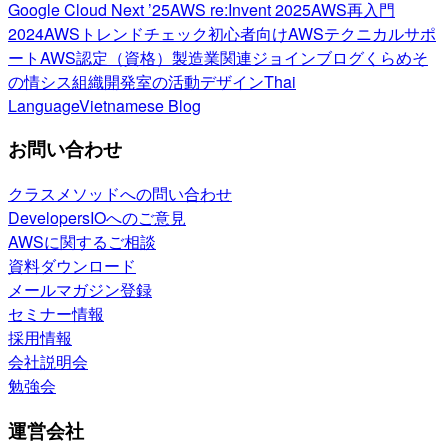
Google Cloud Next ’25
AWS re:Invent 2025
AWS再入門
2024
AWSトレンドチェック
初心者向け
AWSテクニカルサポ
ート
AWS認定（資格）
製造業関連
ジョインブログ
くらめそ
の情シス
組織開発室の活動
デザイン
Thai
Language
Vietnamese Blog
お問い合わせ
クラスメソッドへの問い合わせ
DevelopersIOへのご意見
AWSに関するご相談
資料ダウンロード
メールマガジン登録
セミナー情報
採用情報
会社説明会
勉強会
運営会社