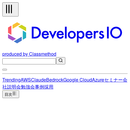
produced by Classmethod
Trending
AWS
Claude
Bedrock
Google Cloud
Azure
セミナー
会
社説明会
勉強会
事例
採用
目次