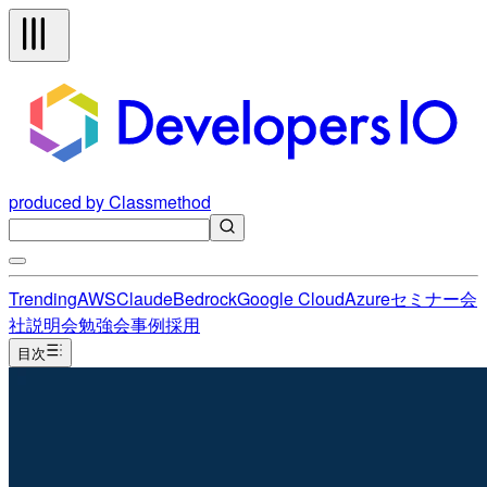
produced by Classmethod
Trending
AWS
Claude
Bedrock
Google Cloud
Azure
セミナー
会
社説明会
勉強会
事例
採用
目次