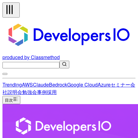
produced by Classmethod
Trending
AWS
Claude
Bedrock
Google Cloud
Azure
セミナー
会
社説明会
勉強会
事例
採用
目次