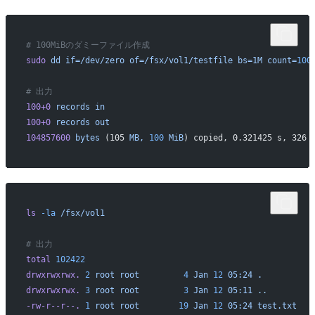
# 100MiBのダミーファイル作成
sudo
 dd
 if=/dev/zero
 of=/fsx/vol1/testfile
 bs=1M
 count=
100
# 出力
100+0
 records
 in
100+0
 records
 out
104857600
 bytes
 (105 
MB,
 100
 MiB
) copied, 0.321425 s, 326 
ls
 -la
 /fsx/vol1
# 出力
total
 102422
drwxrwxrwx.
 2
 root
 root
         4
 Jan
 12
 05:24
 .
drwxrwxrwx.
 3
 root
 root
         3
 Jan
 12
 05:11
 ..
-rw-r--r--.
 1
 root
 root
        19
 Jan
 12
 05:24
 test.txt