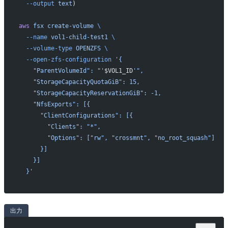
  --output
 text
)
aws
 fsx
 create-volume
 \
  --name
 vol1-child-test1
 \
  --volume-type
 OPENZFS
 \
  --open-zfs-configuration
 '{
    "ParentVolumeId": "'
$VOL1_ID
'",
    "StorageCapacityQuotaGiB": 15,
    "StorageCapacityReservationGiB": -1,
    "NfsExports": [{
      "ClientConfigurations": [{
        "Clients": "*",
        "Options": ["rw", "crossmnt", "no_root_squash"]
      }]
    }]
  }'
出力