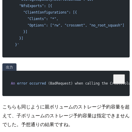
    "NfsExports": [{
      "ClientConfigurations": [{
        "Clients": "*",
        "Options": ["rw", "crossmnt", "no_root_squash"]
      }]
    }]
  }'
出力
An
 error
 occurred
 (BadRequest) when calling the CreateVolu
こちらも同じように親ボリュームのストレージ予約容量を超
えて、子ボリュームのストレージ予約容量は指定できません
でした。予想通りの結果ですね。