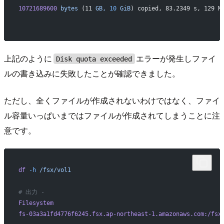
10721689600
 bytes
 (11 
GB,
 10
 GiB
) copied, 83.2349 s, 129 M
上記のように
エラーが発生しファイ
Disk quota exceeded
ルの書き込みに失敗したことが確認できました。
ただし、全くファイルが作成されないわけではなく、ファイ
ル容量いっぱいまではファイルが作成されてしまうことに注
意です。
df
 -h
 /fsx/vol1
# 出力 - 
Filesystem
                                                
fs-03a3a1fd4776f6245.fsx.ap-northeast-1.amazonaws.com:/fsx