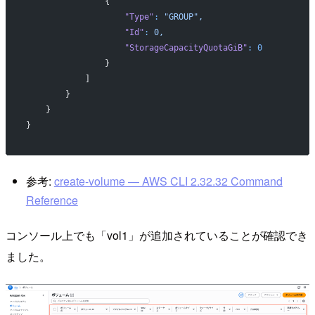
                {
                    "Type"
:
 "GROUP",
                    "Id"
:
 0,
                    "StorageCapacityQuotaGiB"
:
 0
                }
            ]
        }
    }
}
参考:
create-volume — AWS CLI 2.32.32 Command
Reference
コンソール上でも「vol1」が追加されていることが確認でき
ました。