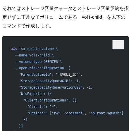
それではストレージ容量クォータとストレージ容量予約を指
定せずに正常な子ボリュームである「vol1-child」を以下の
コマンドで作成します。
aws
 fsx
 create-volume
 \
  --name
 vol1-child
 \
  --volume-type
 OPENZFS
 \
  --open-zfs-configuration
 '{
    "ParentVolumeId": "'
$VOL1_ID
'",
    "StorageCapacityQuotaGiB": -1,
    "StorageCapacityReservationGiB": -1,
    "NfsExports": [{
      "ClientConfigurations": [{
        "Clients": "*",
        "Options": ["rw", "crossmnt", "no_root_squash"]
      }]
    }]