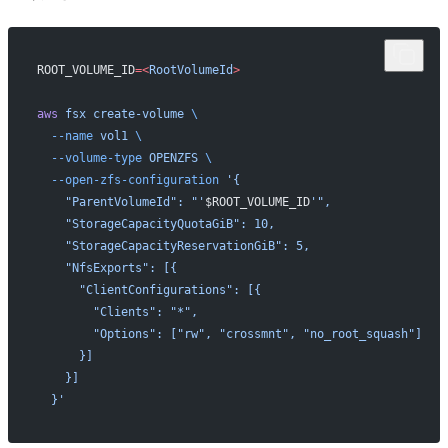
ROOT_VOLUME_ID
=<
RootVolumeId
>
aws
 fsx
 create-volume
 \
  --name
 vol1
 \
  --volume-type
 OPENZFS
 \
  --open-zfs-configuration
 '{
    "ParentVolumeId": "'
$ROOT_VOLUME_ID
'",
    "StorageCapacityQuotaGiB": 10,
    "StorageCapacityReservationGiB": 5,
    "NfsExports": [{
      "ClientConfigurations": [{
        "Clients": "*",
        "Options": ["rw", "crossmnt", "no_root_squash"]
      }]
    }]
  }'