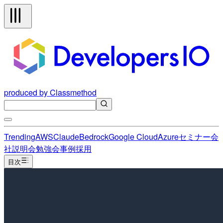
produced by Classmethod
Trending
AWS
Claude
Bedrock
Google Cloud
Azure
セミナー
会
社説明会
勉強会
事例
採用
目次