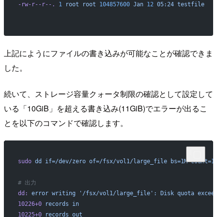
-rw-r--r--.
 1
 root
 root
 104857600
 Jan
 12
 05:24
 testfile
上記にようにファイルの書き込みが可能なことが確認できま
した。
続いて、ストレージ容量クォータ制限の確認として設定して
いる「10GiB」を超える書き込み(11GiB)でエラーが出るこ
とを以下のコマンドで確認します。
sudo
 dd
 if=/dev/zero
 of=/fsx/vol1/large_file
 bs=1M
 count=
1
# 出力
dd:
 error
 writing
 '/fsx/vol1/large_file':
 Disk
 quota
 excee
10226+0
 records
 in
10225+0
 records
 out