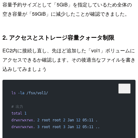
容量予約サイズとして「5GiB」を指定しているため全体の
空き容量が「59GiB」に減少したことが確認できました。
2. アクセスとストレージ容量クォータ制限
EC2内に接続し直し、先ほど追加した「vol1」ボリュームに
アクセスできるか確認します。その後適当なファイルを書き
込みしてみましょう
ls
 -la
 /fsx/vol1/
# 出力
total
 1
drwxrwxrwx.
 2
 root
 root
 2
 Jan
 12
 05:11
 .
drwxrwxrwx.
 3
 root
 root
 3
 Jan
 12
 05:11
 ..