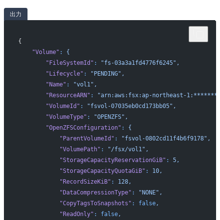
出力
{
    "Volume"
:
 {
        "FileSystemId"
:
 "fs-03a3a1fd4776f6245",
        "Lifecycle"
:
 "PENDING",
        "Name"
:
 "vol1",
        "ResourceARN"
:
 "arn:aws:fsx:ap-northeast-1:*******
        "VolumeId"
:
 "fsvol-07035eb0cd173bb05",
        "VolumeType"
:
 "OPENZFS",
        "OpenZFSConfiguration"
:
 {
            "ParentVolumeId"
:
 "fsvol-0802cd11f4b6f9178",
            "VolumePath"
:
 "/fsx/vol1",
            "StorageCapacityReservationGiB"
:
 5,
            "StorageCapacityQuotaGiB"
:
 10,
            "RecordSizeKiB"
:
 128,
            "DataCompressionType"
:
 "NONE",
            "CopyTagsToSnapshots"
:
 false
,
            "ReadOnly"
:
 false
,