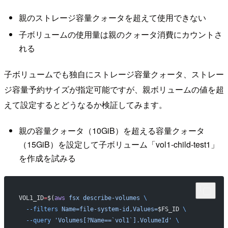
親のストレージ容量クォータを超えて使用できない
子ボリュームの使用量は親のクォータ消費にカウントさ
れる
子ボリュームでも独自にストレージ容量クォータ、ストレー
ジ容量予約サイズが指定可能ですが、親ボリュームの値を超
えて設定するとどうなるか検証してみます。
親の容量クォータ（10GiB）を超える容量クォータ
（15GiB）を設定して子ボリューム「vol1-child-test1」
を作成を試みる
VOL1_ID
=
$(
aws
 fsx
 describe-volumes
 \
  --filters
 Name=file-system-id,Values=
$FS_ID 
\
  --query
 'Volumes[?Name==`vol1`].VolumeId'
 \