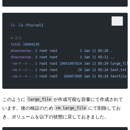
ls
 -la
 /fsx/vol1
# 出力
total
 10494239
drwxrwxrwx.
 2
 root
 root
           5
 Jan
 12
 05:28
 .
drwxrwxrwx.
 3
 root
 root
           3
 Jan
 12
 05:11
 ..
-rw-r--r--.
 1
 root
 root
 10641997824
 Jan
 12
 05:29
 large_fil
-rw-r--r--.
 1
 root
 root
          19
 Jan
 12
 05:24
 test.txt
-rw-r--r--.
 1
 root
 root
   104857600
 Jan
 12
 05:24
 testfile
このように
が作成可能な容量にて作成されて
large_file
います。後の検証のため
にて削除してお
rm large_file
き、ボリュームを以下の状態に戻しておきました。