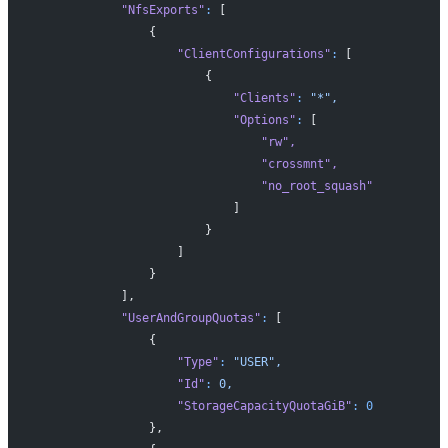
            "NfsExports"
:
 [
                {
                    "ClientConfigurations"
:
 [
                        {
                            "Clients"
:
 "*",
                            "Options"
:
 [
                                "rw"
,
                                "crossmnt"
,
                                "no_root_squash"
                            ]
                        }
                    ]
                }
            ],
            "UserAndGroupQuotas"
:
 [
                {
                    "Type"
:
 "USER",
                    "Id"
:
 0,
                    "StorageCapacityQuotaGiB"
:
 0
                },