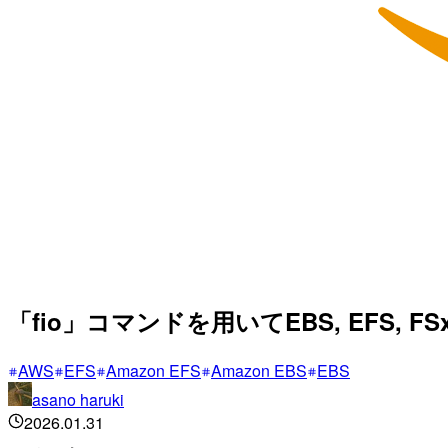
「fio」コマンドを用いてEBS, EFS, F
AWS
EFS
Amazon EFS
Amazon EBS
EBS
asano haruki
2026.01.31