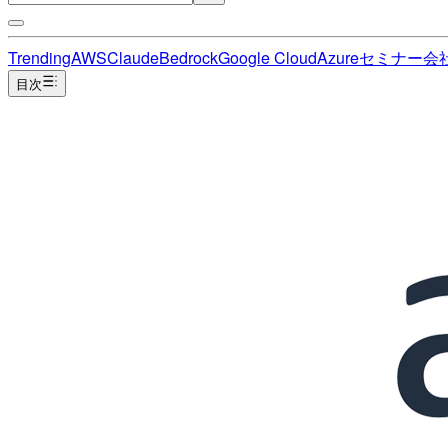
Trending
AWS
Claude
Bedrock
Google Cloud
Azure
セミナー
会
目次