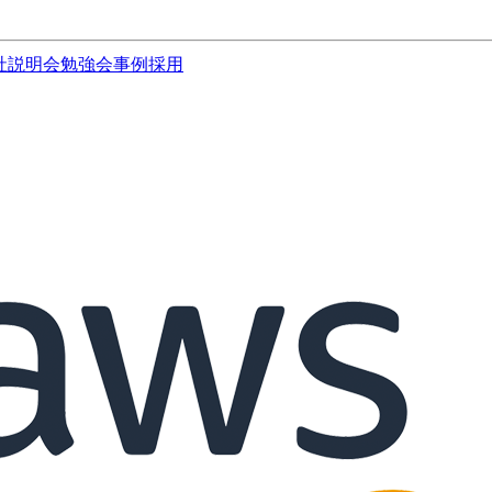
社説明会
勉強会
事例
採用