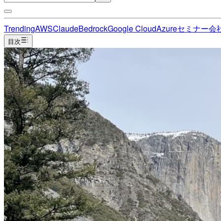
Trending
AWS
Claude
Bedrock
Google Cloud
Azure
セミナー
会
目次