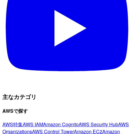
主なカテゴリ
AWSで探す
AWS特集
AWS IAM
Amazon Cognito
AWS Security Hub
AWS
Organizations
AWS Control Tower
Amazon EC2
Amazon