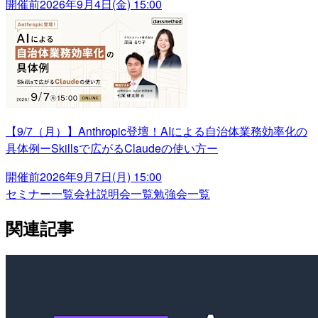
開催前
2026年9月4日(金) 15:00
【9/7（月）】Anthropic登壇！AIによる自治体業務効率化の
具体例ーSkillsで広がるClaudeの使い方ー
開催前
2026年9月7日(月) 15:00
セミナー一覧
会社説明会一覧
勉強会一覧
関連記事