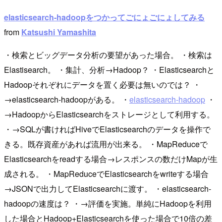
elasticsearch-hadoopをつかってごにょごにょしてみる
from
Katsushi Yamashita
・検索とビッグデータ分析の要望があった場合。 ・検索は
Elastisearch。 ・集計、分析→Hadoop？ ・Elasticsearchと
Hadoopそれぞれにデータを置く必要は無いのでは？ ・
→elasticsearch-hadoopがある。 ・
elasticsearch-hadoop
・
→HadoopからElasticsearchをストレージとして利用する。
・→SQLが書ければHiveでElasticsearchのデータを操作で
きる。既存資産があれば流用が出来る。 ・MapReduceで
Elasticsearchをreadする場合→レスポンスの数だけMapが生
成される。 ・MapReduceでElasticsearchをwriteする場合
→JSONで出力してElasticsearchに渡す。 ・elasticsearch-
hadoopの速度は？ ・→評価を実施。単純にHadoopを利用
した場合とHadoop+Elasticsearchを使った場合で10倍の差