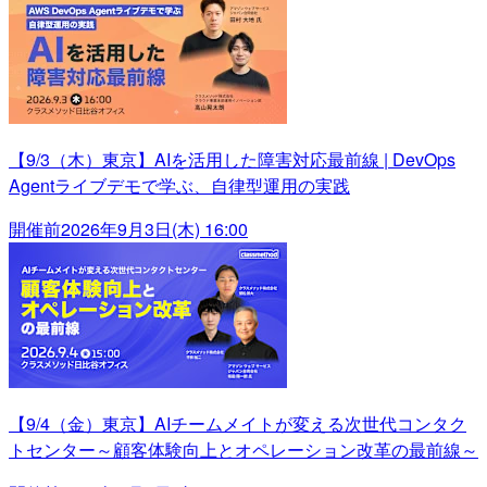
【9/3（木）東京】AIを活用した障害対応最前線 | DevOps
Agentライブデモで学ぶ、自律型運用の実践
開催前
2026年9月3日(木) 16:00
【9/4（金）東京】AIチームメイトが変える次世代コンタク
トセンター～顧客体験向上とオペレーション改革の最前線～