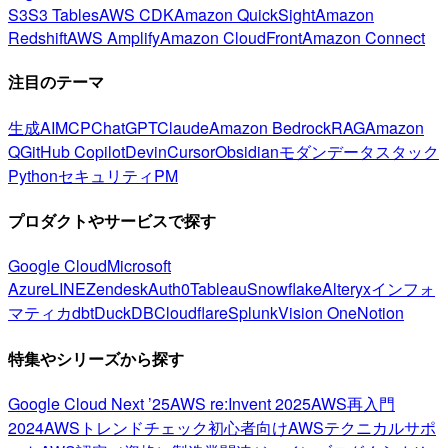
S3
S3 Tables
AWS CDK
Amazon QuickSight
Amazon
Redshift
AWS Amplify
Amazon CloudFront
Amazon Connect
注目のテーマ
生成AI
MCP
ChatGPT
Claude
Amazon Bedrock
RAG
Amazon
Q
GitHub Copilot
Devin
Cursor
Obsidian
モダンデータスタック
Python
セキュリティ
PM
プロダクトやサービスで探す
Google Cloud
Microsoft
Azure
LINE
Zendesk
Auth0
Tableau
Snowflake
Alteryx
インフォ
マティカ
dbt
DuckDB
Cloudflare
Splunk
Vision One
Notion
特集やシリーズから探す
Google Cloud Next ’25
AWS re:Invent 2025
AWS再入門
2024
AWSトレンドチェック
初心者向け
AWSテクニカルサポ