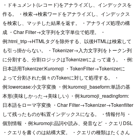
・ドキュメント(レコード)をアナライズし、インデックスを
作る。 ・検索→検索ワードをアナライズし、インデックス
を検索し、マッチした結果を返す。 ・アナライズ処理の構
成 ・Char Filter→文字列を文字単位で処理。 ・
例:html_trip→HTMLタグを除外する、以後HTMLは検索して
も引っ掛からない。 ・Tokenizer→入力文字列をトークン列
に分割する、分割ロジックはTokenizerによって違う。 ・例:
日本語用Tokenizer:Kuromoji ・TokenFilter→Tokenizerに
よって分割された個々のTokenに対して処理する。 ・
例:lowercase:小文字変換 ・例:kuromoji_baseform:単語の基
本形(美味しかった→美味しい) ・例:kuromoji_readingform:
日本語をローマ字変換 ・Char Filter→Tokenizer→Tokenfilter
して残ったものが転置インデックスになる。 ・情報付与 ・
個別情報 ・例:kuromoji:品詞や読み、発音など ・クエリDSL
・クエリを書くのは結構大変。 ・クエリの種類はたくさん