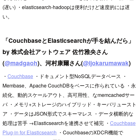
(遅い) ・elasticsearch-hadoopは便利だけど速度的には遅
い。
「CouchbaseとElasticsearchが手を結んだら」
by 株式会社アットウェア 佐竹雅央さん
(
@madgaoh
)、河村康爾さん(
@ijokarumawak
)
・
Couchbase
・ドキュメント型NoSQLデータベース ・
Membase、Apache CouchDBをベースに作られている ・永
続化、動的スケールアウト、高可用性、なmemcachedサー
バ ・メモリ+ストレージのハイブリッド・キーバリュースト
ア ・データはJSON形式でスキーマレス ・データ横断的な
処理は苦手 →Elasticsearchを連携させて補完 ・
Couchbase
Plug-in for Elasticsearch
・CouchbaseのXDCR機能で