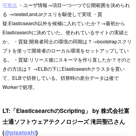
可視点
・ユーザ情報→項目一つ一つで公開範囲を決められ
る →nested,and,orクエリを駆使して実現 ・質
疑:Elasticsearch以外を候補に入れていたか？→最初から
Elasticsearchに決めていた。使われているサイトの実績と
か。 ・質疑:開発者同士の環境の同期は？→bootstrapスクリ
プトを使って開発者のローカル環境をセットアップしてい
る。 ・質疑:リリース後にスキーマを作り直したか？そのと
きの方法は？ →ELBの下にElasticsearchクラスタを置い
て、ELBで切替している。切替時の差分データは後で
Workerで処理。
LT:「ElasticsearchのScripting」 by 株式会社富
士通ソフトウェアテクノロジーズ 滝田聖己さん
(
@pisatoshi
)