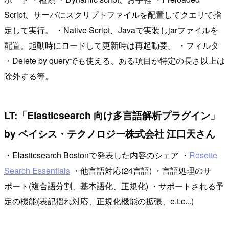
Script、サーバにスクリプトファイルを配置してクエリで指
定して実行。 ・Native Script、Javaで実装しjarファイルを
配置。起動時にロードして更新時は再起動要。 ・フィルタ
・Delete by queryでも使える、ある項目が特定の長さ以上は
除外する等。
LT:「Elasticsearch 向け多言語解析プラグイン」
by ベイシス・テクノロジー株式会社 江口天さん
・Elasticsearch Bostonで発表した内容のシェア ・
Rosette
Search Essentials
・他言語対応(24言語) ・言語処理のサ
ポート(複合語分割、基本語化、正規化) ・サポートされる予
定の機能(表記揺れ対応、正規化機能の拡張、e.t.c...)