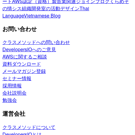
ート
AWS認定（資格）
製造業関連
ジョインブログ
くらめそ
の情シス
組織開発室の活動
デザイン
Thai
Language
Vietnamese Blog
お問い合わせ
クラスメソッドへの問い合わせ
DevelopersIOへのご意見
AWSに関するご相談
資料ダウンロード
メールマガジン登録
セミナー情報
採用情報
会社説明会
勉強会
運営会社
クラスメソッドについて
DevelopersIOとは