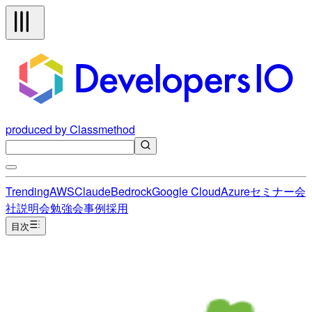
produced by Classmethod
Trending
AWS
Claude
Bedrock
Google Cloud
Azure
セミナー
会
社説明会
勉強会
事例
採用
目次