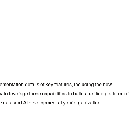
lementation details of key features, including the new
o leverage these capabilities to build a unified platform for
te data and AI development at your organization.