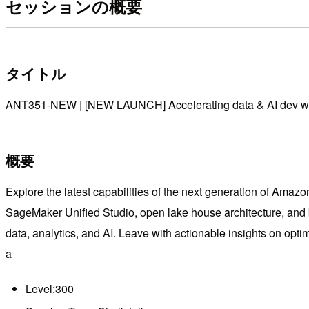
セッションの概要
タイトル
ANT351-NEW | [NEW LAUNCH] Accelerating data & AI dev wi
概要
Explore the latest capabilities of the next generation of Amazo
SageMaker Unified Studio, open lake house architecture, and bu
data, analytics, and AI. Leave with actionable insights on op
a
Level:300