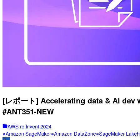
[レポート] Accelerating data & AI de
#ANT351-NEW
AWS re:Invent 2024
Amazon SageMaker
Amazon DataZone
SageMaker Lakeh