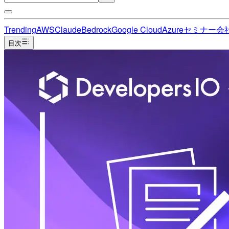
Trending
AWS
Claude
Bedrock
Google Cloud
Azure
セミナー
会
目次