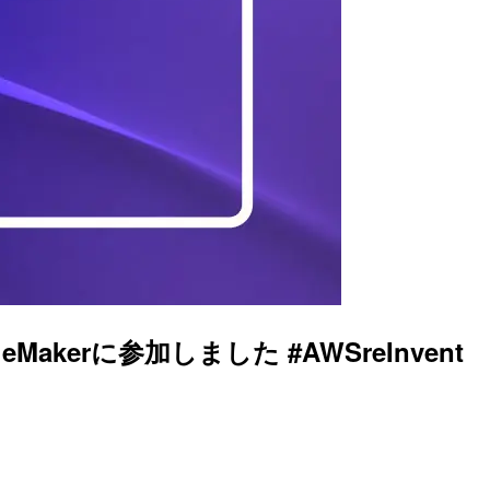
on SageMakerに参加しました #AWSreInvent