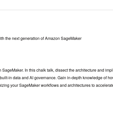
th the next generation of Amazon SageMaker
n SageMaker. In this chalk talk, dissect the architecture and imp
ilt-in data and AI governance. Gain in-depth knowledge of how t
timizing your SageMaker workflows and architectures to accelera