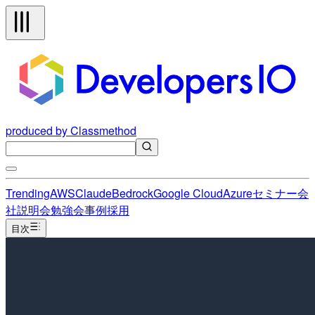
produced by Classmethod
Trending
AWS
Claude
Bedrock
Google Cloud
Azure
セミナー
会
社説明会
勉強会
事例
採用
目次