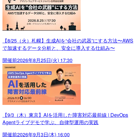
【8/25（火）札幌】生成AIを“会社の武器”にする方法〜AWS
で加速するデータ分析と、安全に導入する仕組み〜
開催前
2026年8月25日(火) 17:30
【9/3（木）東京】AIを活用した障害対応最前線 | DevOps
Agentライブデモで学ぶ、自律型運用の実践
開催前
2026年9月3日(木) 16:00