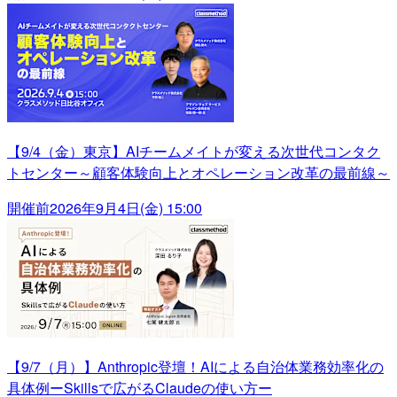
【9/4（金）東京】AIチームメイトが変える次世代コンタク
トセンター～顧客体験向上とオペレーション改革の最前線～
開催前
2026年9月4日(金) 15:00
【9/7（月）】Anthropic登壇！AIによる自治体業務効率化の
具体例ーSkillsで広がるClaudeの使い方ー