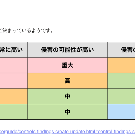
」で決まっているようです。
erguide/controls-findings-create-update.html#control-findings-s