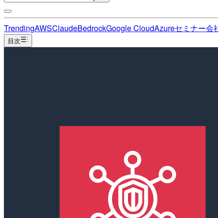
Trending
AWS
Claude
Bedrock
Google Cloud
Azure
セミナー
会
目次