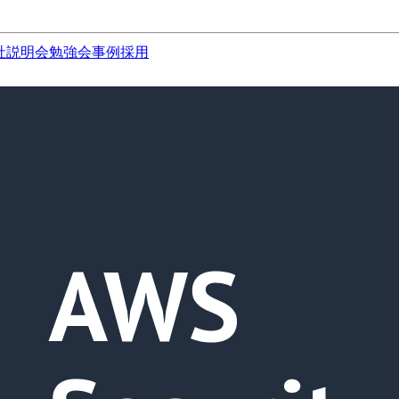
社説明会
勉強会
事例
採用