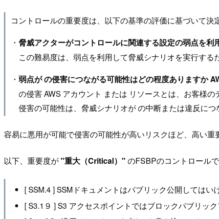
コントロールの重要度は、以下の基準の評価に基づいて決定
・
脅威アクターがコントロールに関連する設定の弱点を利
この難易度は、弱点を利用して脅威シナリオを実行するた
・
弱点が の侵害につながる可能性はどの程度ありますか AW
の侵害 AWS アカウント または リソースとは、お客様
侵害の可能性は、脅威シナリオが の中断または違反につな
容易に悪用が可能で侵害の可能性が高いリスクほど、高い重
以下、重要度が
"重大（Critical）"
のFSBPのコントロール
[ SSM.4 ] SSMドキュメントはパブリック公開しては
[ S3.1９ ] S3 アクセスポイントではブロックパブ