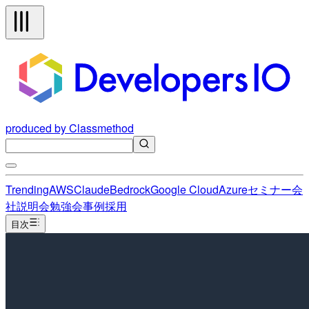
produced by Classmethod
Trending
AWS
Claude
Bedrock
Google Cloud
Azure
セミナー
会
社説明会
勉強会
事例
採用
目次