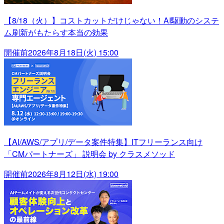
【8/18（火）】コストカットだけじゃない！AI駆動のシステ
ム刷新がもたらす本当の効果
開催前
2026年8月18日(火) 15:00
【AI/AWS/アプリ/データ案件特集】ITフリーランス向け
「CMパートナーズ」 説明会 by クラスメソッド
開催前
2026年8月12日(水) 19:00