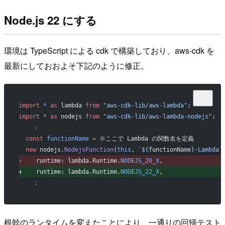
Node.js 22 にする
環境は TypeScript による cdk で構築しており、aws-cdk を
最新にしておおよそ下記のように修正。
import
 *
 as
 lambda 
from
 "aws-cdk-lib/aws-lambda"
;
import
 *
 as
 nodejs 
from
 "aws-cdk-lib/aws-lambda-nodejs"
;
   ：
 const
 functionName
 =
 ※ここで Lambda の関数名を定義
 new
 nodejs.
NodejsFunction
(
this
, 
`${
functionName
}-Lambda`
-
    runtime: lambda.Runtime.
NODEJS_20_X
,
+
    runtime: lambda.Runtime.
NODEJS_22_X
,
   ：
根幹のランタイムを変えたことにより、一通りの回帰テスト