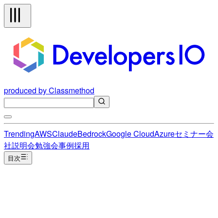
produced by Classmethod
Trending
AWS
Claude
Bedrock
Google Cloud
Azure
セミナー
会
社説明会
勉強会
事例
採用
目次