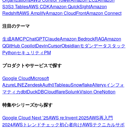
S3
S3 Tables
AWS CDK
Amazon QuickSight
Amazon
Redshift
AWS Amplify
Amazon CloudFront
Amazon Connect
注目のテーマ
生成AI
MCP
ChatGPT
Claude
Amazon Bedrock
RAG
Amazon
Q
GitHub Copilot
Devin
Cursor
Obsidian
モダンデータスタック
Python
セキュリティ
PM
プロダクトやサービスで探す
Google Cloud
Microsoft
Azure
LINE
Zendesk
Auth0
Tableau
Snowflake
Alteryx
インフォ
マティカ
dbt
DuckDB
Cloudflare
Splunk
Vision One
Notion
特集やシリーズから探す
Google Cloud Next ’25
AWS re:Invent 2025
AWS再入門
2024
AWSトレンドチェック
初心者向け
AWSテクニカルサポ