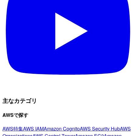
主なカテゴリ
AWSで探す
AWS特集
AWS IAM
Amazon Cognito
AWS Security Hub
AWS
Organizations
AWS Control Tower
Amazon EC2
Amazon