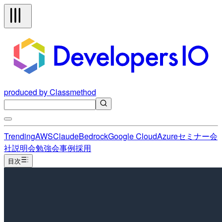
produced by Classmethod
Trending
AWS
Claude
Bedrock
Google Cloud
Azure
セミナー
会
社説明会
勉強会
事例
採用
目次