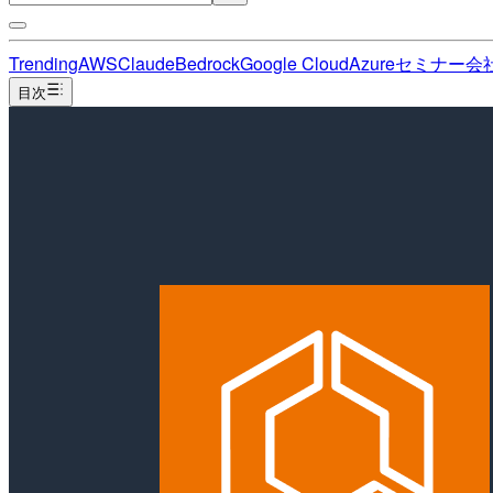
Trending
AWS
Claude
Bedrock
Google Cloud
Azure
セミナー
会
目次