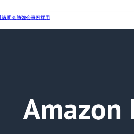
社説明会
勉強会
事例
採用