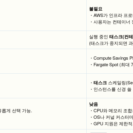
불필요
・AWS가 인프라 프로
・사용자는 컨테이너 
실행 중인
태스크(컨테
(태스크가 중지되면 과
・Compute Savings P
・Fargate Spot (최대
・
태스크
스케일링(Servi
・인스턴스를 신경 쓸 
낮음
유롭게 선택 가능.
・CPU와 메모리 조합
・OS나 커널 커스터마
・GPU 지원은 제한적