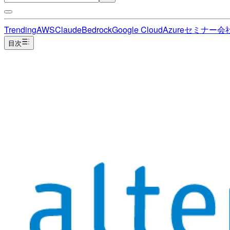
Trending
AWS
Claude
Bedrock
Google Cloud
Azure
セミナー
会
目次