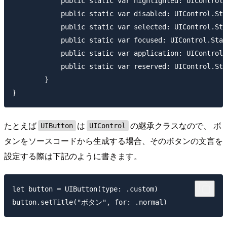
	    public static var highlighted: UIControl.State { get }

	    public static var disabled: UIControl.State { get }

	    public static var selected: UIControl.State { get }

	    public static var focused: UIControl.State { get }

	    public static var application: UIControl.State { get }

	    public static var reserved: UIControl.State { get }

	}

たとえば
は
の継承クラスなので、 ボ
UIButton
UIControl
タンをソースコードから生成する場合、そのボタンの文言を
設定する際は下記のように書きます。
let button = UIButton(type: .custom)
