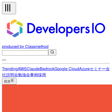
produced by Classmethod
Trending
AWS
Claude
Bedrock
Google Cloud
Azure
セミナー
会
社説明会
勉強会
事例
採用
目次