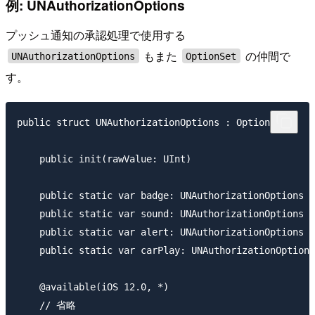
例: UNAuthorizationOptions
プッシュ通知の承認処理で使用する
もまた
の仲間で
UNAuthorizationOptions
OptionSet
す。
public struct UNAuthorizationOptions : OptionSet {

    public init(rawValue: UInt)

    public static var badge: UNAuthorizationOptions {
    public static var sound: UNAuthorizationOptions {
    public static var alert: UNAuthorizationOptions {
    public static var carPlay: UNAuthorizationOptions
    @available(iOS 12.0, *)

    // 省略
