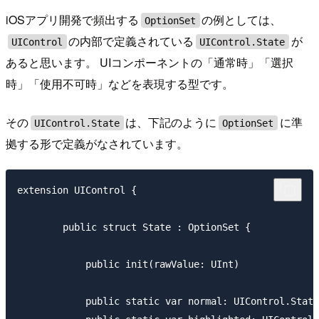
iOSアプリ開発で頻出する
の例としては、
OptionSet
の内部で定義されている
が
UIControl
UIControl.State
あると思います。 UIコンポーネントの「通常時」「選択
時」「使用不可時」などを表現する型です。
その
は、下記のように
に準
UIControl.State
OptionSet
拠する形で定義がなされています。
extension UIControl {

	public struct State : OptionSet {

	    public init(rawValue: UInt)

	    public static var normal: UIControl.State { get }
