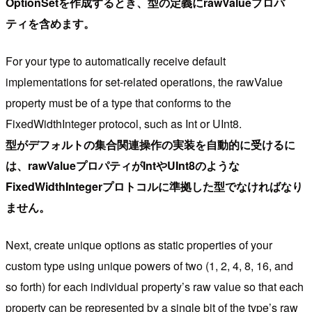
OptionSetを作成するとき、型の定義にrawValueプロパ
ティを含めます。
For your type to automatically receive default
implementations for set-related operations, the rawValue
property must be of a type that conforms to the
FixedWidthInteger protocol, such as Int or UInt8.
型がデフォルトの集合関連操作の実装を自動的に受けるに
は、rawValueプロパティがIntやUInt8のような
FixedWidthIntegerプロトコルに準拠した型でなければなり
ません。
Next, create unique options as static properties of your
custom type using unique powers of two (1, 2, 4, 8, 16, and
so forth) for each individual property’s raw value so that each
property can be represented by a single bit of the type’s raw