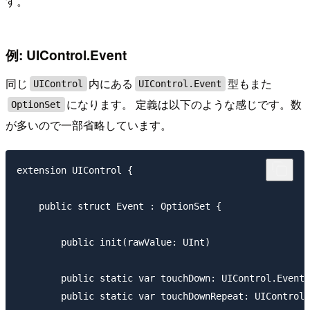
す。
例: UIControl.Event
同じ
内にある
型もまた
UIControl
UIControl.Event
になります。 定義は以下のような感じです。数
OptionSet
が多いので一部省略しています。
extension UIControl {

    public struct Event : OptionSet {

        public init(rawValue: UInt)

        public static var touchDown: UIControl.Event 
        public static var touchDownRepeat: UIControl.