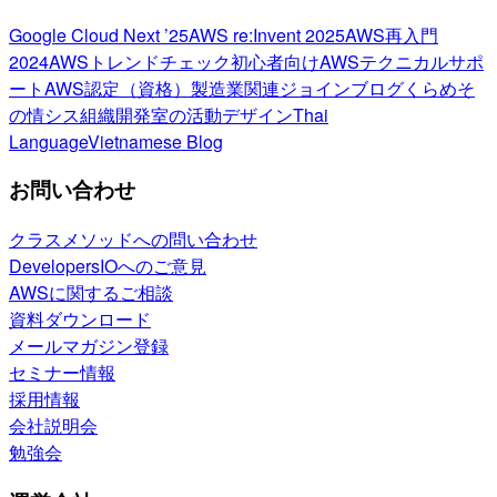
Google Cloud Next ’25
AWS re:Invent 2025
AWS再入門
2024
AWSトレンドチェック
初心者向け
AWSテクニカルサポ
ート
AWS認定（資格）
製造業関連
ジョインブログ
くらめそ
の情シス
組織開発室の活動
デザイン
Thai
Language
Vietnamese Blog
お問い合わせ
クラスメソッドへの問い合わせ
DevelopersIOへのご意見
AWSに関するご相談
資料ダウンロード
メールマガジン登録
セミナー情報
採用情報
会社説明会
勉強会