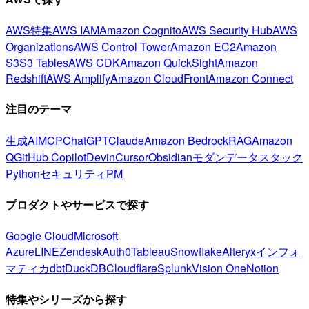
AWS特集
AWS IAM
Amazon Cognito
AWS Security Hub
AWS
Organizations
AWS Control Tower
Amazon EC2
Amazon
S3
S3 Tables
AWS CDK
Amazon QuickSight
Amazon
Redshift
AWS Amplify
Amazon CloudFront
Amazon Connect
注目のテーマ
生成AI
MCP
ChatGPT
Claude
Amazon Bedrock
RAG
Amazon
Q
GitHub Copilot
Devin
Cursor
Obsidian
モダンデータスタック
Python
セキュリティ
PM
プロダクトやサービスで探す
Google Cloud
Microsoft
Azure
LINE
Zendesk
Auth0
Tableau
Snowflake
Alteryx
インフォ
マティカ
dbt
DuckDB
Cloudflare
Splunk
Vision One
Notion
特集やシリーズから探す