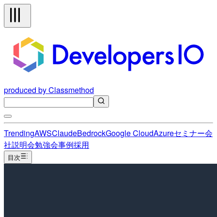
produced by Classmethod
Trending
AWS
Claude
Bedrock
Google Cloud
Azure
セミナー
会
社説明会
勉強会
事例
採用
目次