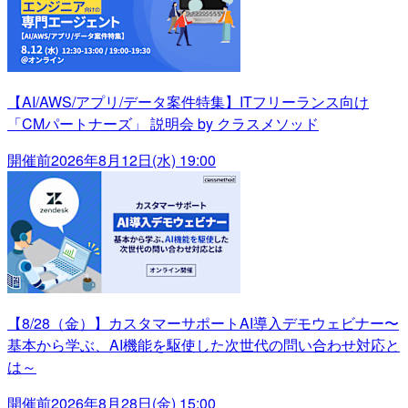
【AI/AWS/アプリ/データ案件特集】ITフリーランス向け
「CMパートナーズ」 説明会 by クラスメソッド
開催前
2026年8月12日(水) 19:00
【8/28（金）】カスタマーサポートAI導入デモウェビナー〜
基本から学ぶ、AI機能を駆使した次世代の問い合わせ対応と
は～
開催前
2026年8月28日(金) 15:00