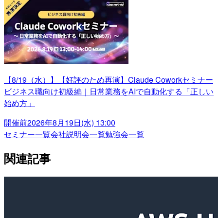
【8/19（水）】【好評のため再演】Claude Coworkセミナー
ビジネス職向け初級編｜日常業務をAIで自動化する「正しい
始め方」
開催前
2026年8月19日(水) 13:00
セミナー一覧
会社説明会一覧
勉強会一覧
関連記事