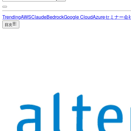
Trending
AWS
Claude
Bedrock
Google Cloud
Azure
セミナー
会
目次