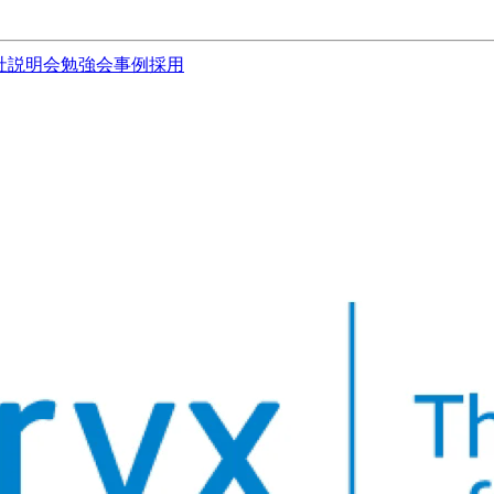
社説明会
勉強会
事例
採用