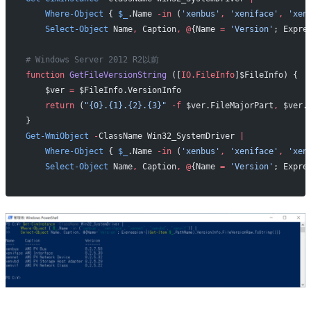
    Where-Object
 { 
$_
.Name 
-in
 (
'xenbus'
,
 'xeniface'
,
 'xen
    Select-Object
 Name
,
 Caption
,
 @
{Name 
=
 'Version'
; Expre
# Windows Server 2012 R2以前
function
 GetFileVersionString
 ([
IO.FileInfo
]$FileInfo) {
    $ver 
=
 $FileInfo.VersionInfo
    return
 (
"{0}.{1}.{2}.{3}"
 -f
 $ver.FileMajorPart
,
 $ver.
}
Get-WmiObject
 -
ClassName Win32_SystemDriver 
|
    Where-Object
 { 
$_
.Name 
-in
 (
'xenbus'
,
 'xeniface'
,
 'xen
    Select-Object
 Name
,
 Caption
,
 @
{Name 
=
 'Version'
; Expre