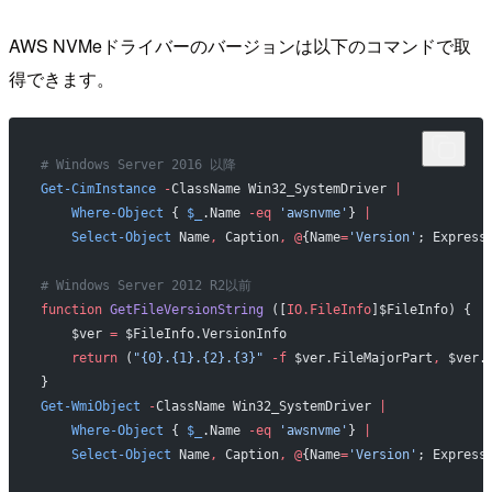
AWS NVMeドライバーのバージョンは以下のコマンドで取
得できます。
# Windows Server 2016 以降
Get-CimInstance
 -
ClassName Win32_SystemDriver 
|
    Where-Object
 { 
$_
.Name 
-eq
 'awsnvme'
} 
|
    Select-Object
 Name
,
 Caption
,
 @
{Name
=
'Version'
; Express
# Windows Server 2012 R2以前
function
 GetFileVersionString
 ([
IO.FileInfo
]$FileInfo) {
    $ver 
=
 $FileInfo.VersionInfo
    return
 (
"{0}.{1}.{2}.{3}"
 -f
 $ver.FileMajorPart
,
 $ver.
}
Get-WmiObject
 -
ClassName Win32_SystemDriver 
|
    Where-Object
 { 
$_
.Name 
-eq
 'awsnvme'
} 
|
    Select-Object
 Name
,
 Caption
,
 @
{Name
=
'Version'
; Express