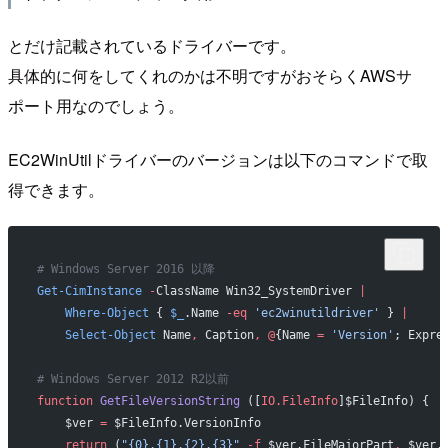
とだけ記載されているドライバーです。
具体的に何をしてくれのかは不明ですがおそらくAWSサ
ポート用なのでしょう。
EC2WinUtilドライバーのバージョンは以下のコマンドで取
得できます。
# Windows Server 2016 以降
Get-CimInstance
 -
ClassName Win32_SystemDriver 
|
    Where-Object
 { 
$_
.Name 
-eq
 'ec2winutildriver'
 } 
|
    Select-Object
 Name
,
 Caption
,
 @
{Name 
=
 'Version'
; Expre
# Windows Server 2012 R2以前
function
 GetFileVersionString
 ([
IO.FileInfo
]$FileInfo) {
    $ver 
=
 $FileInfo.VersionInfo
    return
 (
"{0}.{1}.{2}.{3}"
 -f
 $ver.FileMajorPart
,
 $ver.