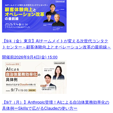
【9/4（金）東京】AIチームメイトが変える次世代コンタク
トセンター～顧客体験向上とオペレーション改革の最前線～
開催前
2026年9月4日(金) 15:00
【9/7（月）】Anthropic登壇！AIによる自治体業務効率化の
具体例ーSkillsで広がるClaudeの使い方ー