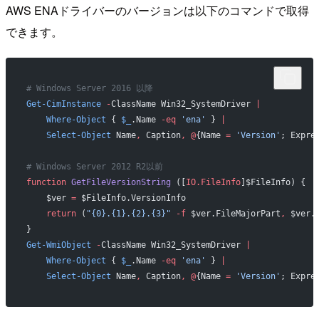
AWS ENAドライバーのバージョンは以下のコマンドで取得
できます。
# Windows Server 2016 以降
Get-CimInstance
 -
ClassName Win32_SystemDriver 
|
    Where-Object
 { 
$_
.Name 
-eq
 'ena'
 } 
|
    Select-Object
 Name
,
 Caption
,
 @
{Name 
=
 'Version'
; Expre
# Windows Server 2012 R2以前
function
 GetFileVersionString
 ([
IO.FileInfo
]$FileInfo) {
    $ver 
=
 $FileInfo.VersionInfo
    return
 (
"{0}.{1}.{2}.{3}"
 -f
 $ver.FileMajorPart
,
 $ver.
}
Get-WmiObject
 -
ClassName Win32_SystemDriver 
|
    Where-Object
 { 
$_
.Name 
-eq
 'ena'
 } 
|
    Select-Object
 Name
,
 Caption
,
 @
{Name 
=
 'Version'
; Expre