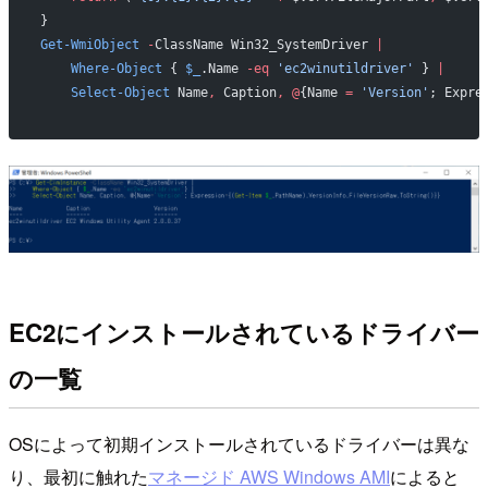
}
Get-WmiObject
 -
ClassName Win32_SystemDriver 
|
    Where-Object
 { 
$_
.Name 
-eq
 'ec2winutildriver'
 } 
|
    Select-Object
 Name
,
 Caption
,
 @
{Name 
=
 'Version'
; Expre
EC2にインストールされているドライバー
の一覧
OSによって初期インストールされているドライバーは異な
り、最初に触れた
マネージド AWS Windows AMI
によると