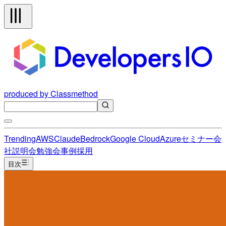
produced by Classmethod
Trending
AWS
Claude
Bedrock
Google Cloud
Azure
セミナー
会
社説明会
勉強会
事例
採用
目次