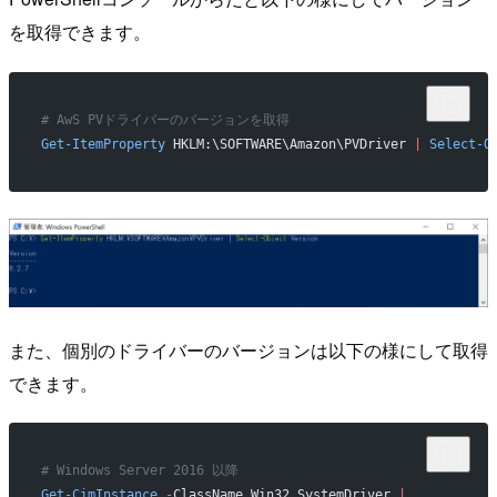
を取得できます。
# AwS PVドライバーのバージョンを取得
Get-ItemProperty
 HKLM:\SOFTWARE\Amazon\PVDriver 
|
 Select-O
また、個別のドライバーのバージョンは以下の様にして取得
できます。
# Windows Server 2016 以降
Get-CimInstance
 -
ClassName Win32_SystemDriver 
|