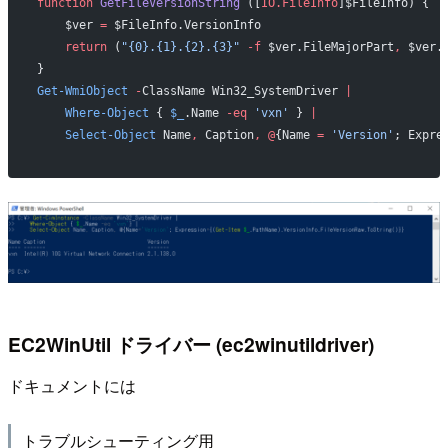
function
 GetFileVersionString
 ([
IO.FileInfo
]$FileInfo) {
    $ver 
=
 $FileInfo.VersionInfo
    return
 (
"{0}.{1}.{2}.{3}"
 -f
 $ver.FileMajorPart
,
 $ver.
}
Get-WmiObject
 -
ClassName Win32_SystemDriver 
|
    Where-Object
 { 
$_
.Name 
-eq
 'vxn'
 } 
|
    Select-Object
 Name
,
 Caption
,
 @
{Name 
=
 'Version'
; Expre
EC2WinUtil ドライバー (ec2winutildriver)
ドキュメントには
トラブルシューティング用