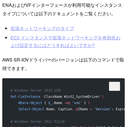
ENAおよびVFインターフェースが利用可能なインスタンス
タイプについては以下のドキュメントをご覧ください。
拡張ネットワーキングのタイプ
EC2 インスタンスで拡張ネットワーキングを有効化お
よび設定するにはどうすればよいですか?
AWS SR-IOVドライバーのバージョンは以下のコマンドで取
得できます。
# Windows Server 2016 以降
Get-CimInstance
 -
ClassName Win32_SystemDriver 
|
    Where-Object
 { 
$_
.Name 
-eq
 'vxn'
 } 
|
    Select-Object
 Name
,
 Caption
,
 @
{Name 
=
 'Version'
; Expre
# Windows Server 2012 R2以前