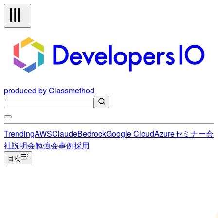
produced by Classmethod
Trending
AWS
Claude
Bedrock
Google Cloud
Azure
セミナー
会
社説明会
勉強会
事例
採用
目次