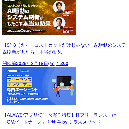
【8/18（火）】コストカットだけじゃない！AI駆動のシステ
ム刷新がもたらす本当の効果
開催前
2026年8月18日(火) 15:00
【AI/AWS/アプリ/データ案件特集】ITフリーランス向け
「CMパートナーズ」 説明会 by クラスメソッド