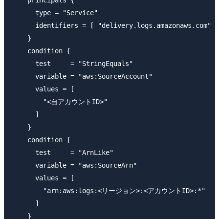
      type = "Service"

      identifiers = [ "delivery.logs.amazonaws.com" ]

    }

    condition {

      test     = "StringEquals"

      variable = "aws:SourceAccount"

      values = [

        "<自アカウントID>"

      ]

    }

    condition {

      test     = "ArnLike"

      variable = "aws:SourceArn"

      values = [

        "arn:aws:logs:<リージョン>:<アカウントID>:*"

      ]

    }
