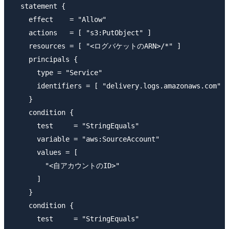
  statement {

    effect    = "Allow"

    actions   = [ "s3:PutObject" ]

    resources = [ "<ログバケットのARN>/*" ]

    principals {

      type = "Service"

      identifiers = [ "delivery.logs.amazonaws.com" ]

    }

    condition {

      test     = "StringEquals"

      variable = "aws:SourceAccount"

      values = [

        "<自アカウントのID>"

      ]

    }

    condition {

      test     = "StringEquals"
