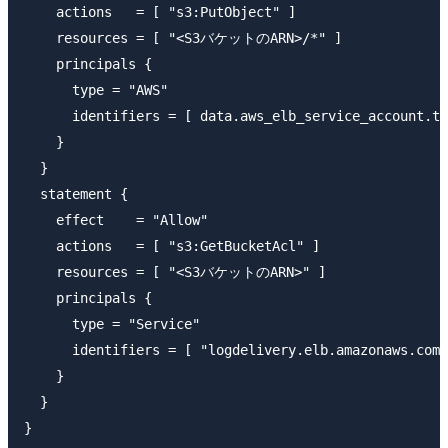
    actions   = [ "s3:PutObject" ]

    resources = [ "<S3バケットのARN>/*" ]

    principals {

      type = "AWS"

      identifiers = [ data.aws_elb_service_account.tf
    }

  }

  statement {

    effect    = "Allow"

    actions   = [ "s3:GetBucketAcl" ]

    resources = [ "<S3バケットのARN>" ]

    principals {

      type = "Service"

      identifiers = [ "logdelivery.elb.amazonaws.com"
    }

  }
