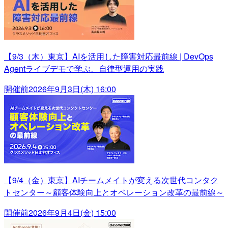
【9/3（木）東京】AIを活用した障害対応最前線 | DevOps
Agentライブデモで学ぶ、自律型運用の実践
開催前
2026年9月3日(木) 16:00
【9/4（金）東京】AIチームメイトが変える次世代コンタク
トセンター～顧客体験向上とオペレーション改革の最前線～
開催前
2026年9月4日(金) 15:00