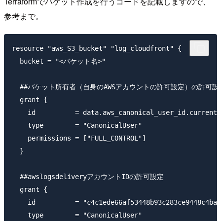
Terraformでバケット作成を行うコードを記載しますので、
参考まで。
resource "aws_S3_bucket" "log_cloudfront" {

  bucket = "<バケット名>"

  ##バケット所有者（自身のAWSアカウントの許可設定）の許可設定
  grant {

    id          = data.aws_canonical_user_id.current_
    type        = "CanonicalUser"

    permissions = ["FULL_CONTROL"]

  }

  ##awslogsdeliveryアカウントIDの許可設定

  grant {

    id          = "c4c1ede66af53448b93c283ce9448c4ba4
    type        = "CanonicalUser"
