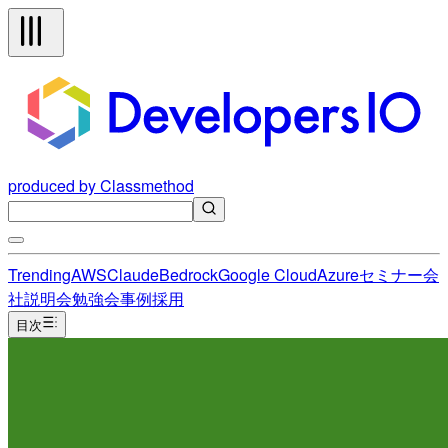
produced by Classmethod
Trending
AWS
Claude
Bedrock
Google Cloud
Azure
セミナー
会
社説明会
勉強会
事例
採用
目次