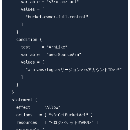
      variable = "s3:x-amz-acl"

      values = [

        "bucket-owner-full-control"

      ]

    }

    condition {

      test     = "ArnLike"

      variable = "aws:SourceArn"

      values = [

        "arn:aws:logs:<リージョン>:<アカウントID>:*"

      ]

    }

  }

  statement {

    effect    = "Allow"

    actions   = [ "s3:GetBucketAcl" ]

    resources = [ "<ログバケットのARN>" ]

    principals {
