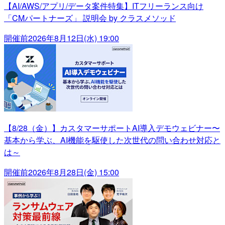
【AI/AWS/アプリ/データ案件特集】ITフリーランス向け
「CMパートナーズ」 説明会 by クラスメソッド
開催前
2026年8月12日(水) 19:00
【8/28（金）】カスタマーサポートAI導入デモウェビナー〜
基本から学ぶ、AI機能を駆使した次世代の問い合わせ対応と
は～
開催前
2026年8月28日(金) 15:00