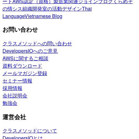
ート
AWS認定（資格）
製造業関連
ジョインブログ
くらめそ
の情シス
組織開発室の活動
デザイン
Thai
Language
Vietnamese Blog
お問い合わせ
クラスメソッドへの問い合わせ
DevelopersIOへのご意見
AWSに関するご相談
資料ダウンロード
メールマガジン登録
セミナー情報
採用情報
会社説明会
勉強会
運営会社
クラスメソッドについて
DevelopersIOとは