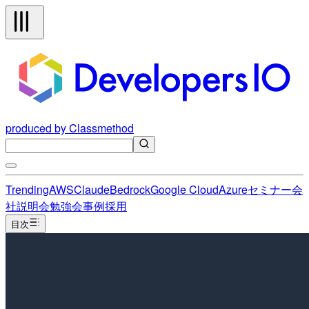
produced by Classmethod
Trending
AWS
Claude
Bedrock
Google Cloud
Azure
セミナー
会
社説明会
勉強会
事例
採用
目次