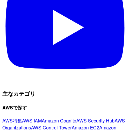
主なカテゴリ
AWSで探す
AWS特集
AWS IAM
Amazon Cognito
AWS Security Hub
AWS
Organizations
AWS Control Tower
Amazon EC2
Amazon