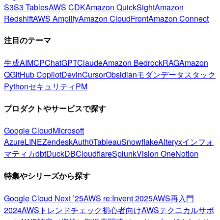
S3
S3 Tables
AWS CDK
Amazon QuickSight
Amazon
Redshift
AWS Amplify
Amazon CloudFront
Amazon Connect
注目のテーマ
生成AI
MCP
ChatGPT
Claude
Amazon Bedrock
RAG
Amazon
Q
GitHub Copilot
Devin
Cursor
Obsidian
モダンデータスタック
Python
セキュリティ
PM
プロダクトやサービスで探す
Google Cloud
Microsoft
Azure
LINE
Zendesk
Auth0
Tableau
Snowflake
Alteryx
インフォ
マティカ
dbt
DuckDB
Cloudflare
Splunk
Vision One
Notion
特集やシリーズから探す
Google Cloud Next ’25
AWS re:Invent 2025
AWS再入門
2024
AWSトレンドチェック
初心者向け
AWSテクニカルサポ