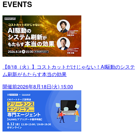
EVENTS
【8/18（火）】コストカットだけじゃない！AI駆動のシステ
ム刷新がもたらす本当の効果
開催前
2026年8月18日(火) 15:00