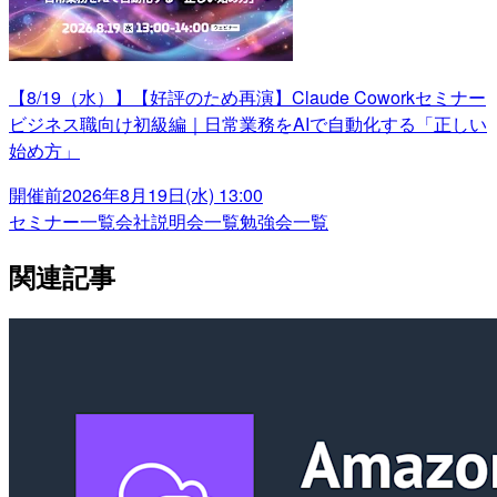
【8/19（水）】【好評のため再演】Claude Coworkセミナー
ビジネス職向け初級編｜日常業務をAIで自動化する「正しい
始め方」
開催前
2026年8月19日(水) 13:00
セミナー一覧
会社説明会一覧
勉強会一覧
関連記事