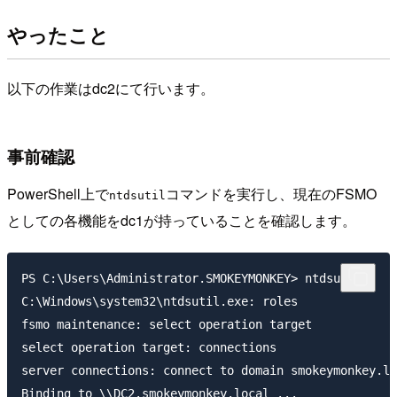
やったこと
以下の作業はdc2にて行います。
事前確認
PowerShell上で
コマンドを実行し、現在のFSMO
ntdsutil
としての各機能をdc1が持っていることを確認します。
PS C:\Users\Administrator.SMOKEYMONKEY> ntdsutil

C:\Windows\system32\ntdsutil.exe: roles

fsmo maintenance: select operation target

select operation target: connections

server connections: connect to domain smokeymonkey.lo
Binding to \\DC2.smokeymonkey.local ...
