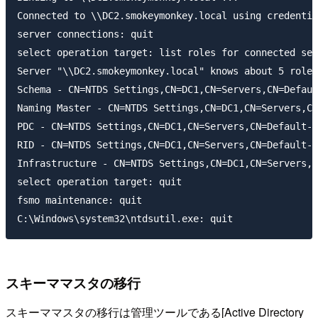
Connected to \\DC2.smokeymonkey.local using credentia
server connections: quit

select operation target: list roles for connected ser
Server "\\DC2.smokeymonkey.local" knows about 5 roles

Schema - CN=NTDS Settings,CN=DC1,CN=Servers,CN=Defaul
Naming Master - CN=NTDS Settings,CN=DC1,CN=Servers,CN
PDC - CN=NTDS Settings,CN=DC1,CN=Servers,CN=Default-F
RID - CN=NTDS Settings,CN=DC1,CN=Servers,CN=Default-F
Infrastructure - CN=NTDS Settings,CN=DC1,CN=Servers,C
select operation target: quit

fsmo maintenance: quit

スキーママスタの移行
スキーママスタの移行は管理ツールである[Active Directory