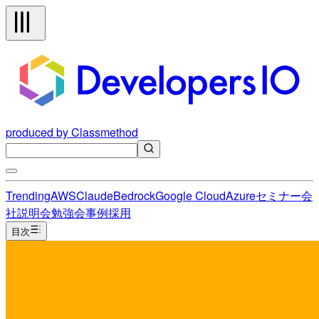
produced by Classmethod
Trending
AWS
Claude
Bedrock
Google Cloud
Azure
セミナー
会
社説明会
勉強会
事例
採用
目次