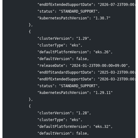
            "endOfExtendedSupportDate": "2026-07-23T09:00:
            "status": "STANDARD_SUPPORT",
            "kubernetesPatchVersion": "1.30.7"
        },
        {
            "clusterVersion": "1.29",
            "clusterType": "eks",
            "defaultPlatformVersion": "eks.26",
            "defaultVersion": false,
            "releaseDate": "2024-01-23T09:00:00+09:00",
            "endOfStandardSupportDate": "2025-03-23T09:00:
            "endOfExtendedSupportDate": "2026-03-23T09:00:
            "status": "STANDARD_SUPPORT",
            "kubernetesPatchVersion": "1.29.11"
        },
        {
            "clusterVersion": "1.28",
            "clusterType": "eks",
            "defaultPlatformVersion": "eks.32",
            "defaultVersion": false,