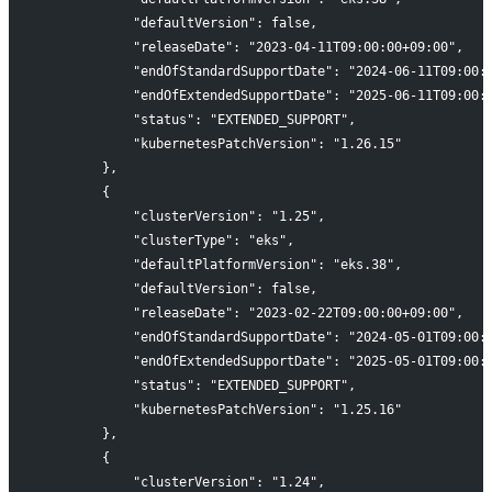
            "defaultVersion": false,
            "releaseDate": "2023-04-11T09:00:00+09:00",
            "endOfStandardSupportDate": "2024-06-11T09:00:
            "endOfExtendedSupportDate": "2025-06-11T09:00:
            "status": "EXTENDED_SUPPORT",
            "kubernetesPatchVersion": "1.26.15"
        },
        {
            "clusterVersion": "1.25",
            "clusterType": "eks",
            "defaultPlatformVersion": "eks.38",
            "defaultVersion": false,
            "releaseDate": "2023-02-22T09:00:00+09:00",
            "endOfStandardSupportDate": "2024-05-01T09:00:
            "endOfExtendedSupportDate": "2025-05-01T09:00:
            "status": "EXTENDED_SUPPORT",
            "kubernetesPatchVersion": "1.25.16"
        },
        {
            "clusterVersion": "1.24",