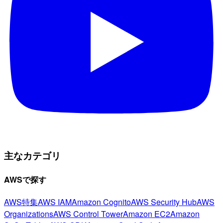
主なカテゴリ
AWSで探す
AWS特集
AWS IAM
Amazon Cognito
AWS Security Hub
AWS
Organizations
AWS Control Tower
Amazon EC2
Amazon