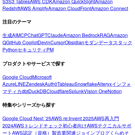
S3
S3 Tables
AWS CDK
Amazon QuickSight
Amazon
Redshift
AWS Amplify
Amazon CloudFront
Amazon Connect
注目のテーマ
生成AI
MCP
ChatGPT
Claude
Amazon Bedrock
RAG
Amazon
Q
GitHub Copilot
Devin
Cursor
Obsidian
モダンデータスタック
Python
セキュリティ
PM
プロダクトやサービスで探す
Google Cloud
Microsoft
Azure
LINE
Zendesk
Auth0
Tableau
Snowflake
Alteryx
インフォ
マティカ
dbt
DuckDB
Cloudflare
Splunk
Vision One
Notion
特集やシリーズから探す
Google Cloud Next ’25
AWS re:Invent 2025
AWS再入門
2024
AWSトレンドチェック
初心者向け
AWSテクニカルサポ
ート
AWS認定（資格）
製造業関連
ジョインブログ
くらめそ