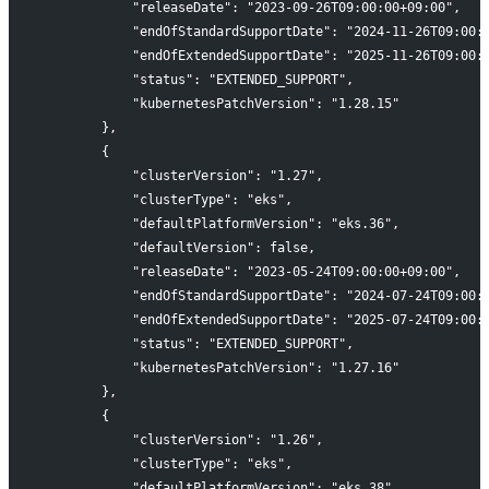
            "releaseDate": "2023-09-26T09:00:00+09:00",
            "endOfStandardSupportDate": "2024-11-26T09:00:
            "endOfExtendedSupportDate": "2025-11-26T09:00:
            "status": "EXTENDED_SUPPORT",
            "kubernetesPatchVersion": "1.28.15"
        },
        {
            "clusterVersion": "1.27",
            "clusterType": "eks",
            "defaultPlatformVersion": "eks.36",
            "defaultVersion": false,
            "releaseDate": "2023-05-24T09:00:00+09:00",
            "endOfStandardSupportDate": "2024-07-24T09:00:
            "endOfExtendedSupportDate": "2025-07-24T09:00:
            "status": "EXTENDED_SUPPORT",
            "kubernetesPatchVersion": "1.27.16"
        },
        {
            "clusterVersion": "1.26",
            "clusterType": "eks",
            "defaultPlatformVersion": "eks.38",