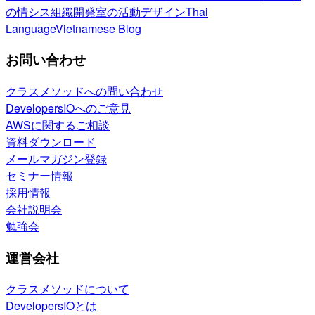
の情シス
組織開発室の活動
デザイン
Thai
Language
Vietnamese Blog
お問い合わせ
クラスメソッドへの問い合わせ
DevelopersIOへのご意見
AWSに関するご相談
資料ダウンロード
メールマガジン登録
セミナー情報
採用情報
会社説明会
勉強会
運営会社
クラスメソッドについて
DevelopersIOとは