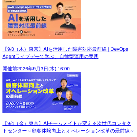
【9/3（木）東京】AIを活用した障害対応最前線 | DevOps
Agentライブデモで学ぶ、自律型運用の実践
開催前
2026年9月3日(木) 16:00
【9/4（金）東京】AIチームメイトが変える次世代コンタク
トセンター～顧客体験向上とオペレーション改革の最前線～