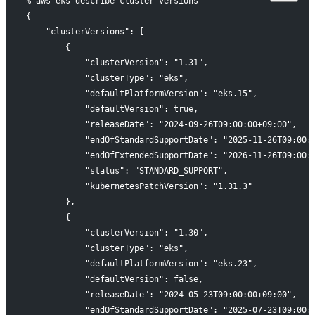
% aws eks describe-cluster-versions
{
    "clusterVersions": [
        {
            "clusterVersion": "1.31",
            "clusterType": "eks",
            "defaultPlatformVersion": "eks.15",
            "defaultVersion": true,
            "releaseDate": "2024-09-26T09:00:00+09:00",
            "endOfStandardSupportDate": "2025-11-26T09:00:
            "endOfExtendedSupportDate": "2026-11-26T09:00:
            "status": "STANDARD_SUPPORT",
            "kubernetesPatchVersion": "1.31.3"
        },
        {
            "clusterVersion": "1.30",
            "clusterType": "eks",
            "defaultPlatformVersion": "eks.23",
            "defaultVersion": false,
            "releaseDate": "2024-05-23T09:00:00+09:00",
            "endOfStandardSupportDate": "2025-07-23T09:00: