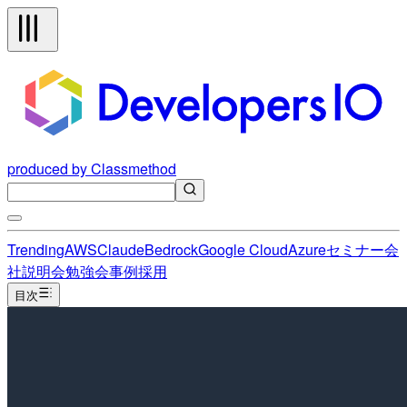
produced by Classmethod
Trending
AWS
Claude
Bedrock
Google Cloud
Azure
セミナー
会
社説明会
勉強会
事例
採用
目次