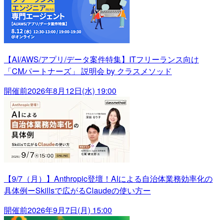
【AI/AWS/アプリ/データ案件特集】ITフリーランス向け
「CMパートナーズ」 説明会 by クラスメソッド
開催前
2026年8月12日(水) 19:00
【9/7（月）】Anthropic登壇！AIによる自治体業務効率化の
具体例ーSkillsで広がるClaudeの使い方ー
開催前
2026年9月7日(月) 15:00