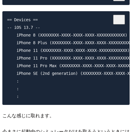
== Devices ==

-- iOS 13.7 --

    iPhone 8 (XXXXXXXX-XXXX-XXXX-XXXX-XXXXXXXXXXXX) (
    iPhone 8 Plus (XXXXXXXX-XXXX-XXXX-XXXX-XXXXXXXXXX
    iPhone 11 (XXXXXXXX-XXXX-XXXX-XXXX-XXXXXXXXXXXX) 
    iPhone 11 Pro (XXXXXXXX-XXXX-XXXX-XXXX-XXXXXXXXXX
    iPhone 11 Pro Max (XXXXXXXX-XXXX-XXXX-XXXX-XXXXXX
    iPhone SE (2nd generation) (XXXXXXXX-XXXX-XXXX-XX
    :

    :

こんな感じに取れます。
今まさに起動中のシミュレータだけを取ろうというときには