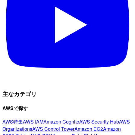
主なカテゴリ
AWSで探す
AWS特集
AWS IAM
Amazon Cognito
AWS Security Hub
AWS
Organizations
AWS Control Tower
Amazon EC2
Amazon