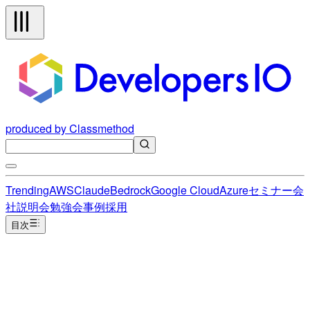
produced by Classmethod
Trending
AWS
Claude
Bedrock
Google Cloud
Azure
セミナー
会
社説明会
勉強会
事例
採用
目次