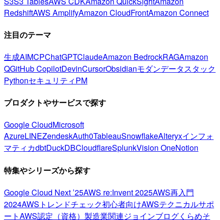
S3
S3 Tables
AWS CDK
Amazon QuickSight
Amazon
Redshift
AWS Amplify
Amazon CloudFront
Amazon Connect
注目のテーマ
生成AI
MCP
ChatGPT
Claude
Amazon Bedrock
RAG
Amazon
Q
GitHub Copilot
Devin
Cursor
Obsidian
モダンデータスタック
Python
セキュリティ
PM
プロダクトやサービスで探す
Google Cloud
Microsoft
Azure
LINE
Zendesk
Auth0
Tableau
Snowflake
Alteryx
インフォ
マティカ
dbt
DuckDB
Cloudflare
Splunk
Vision One
Notion
特集やシリーズから探す
Google Cloud Next ’25
AWS re:Invent 2025
AWS再入門
2024
AWSトレンドチェック
初心者向け
AWSテクニカルサポ
ート
AWS認定（資格）
製造業関連
ジョインブログ
くらめそ