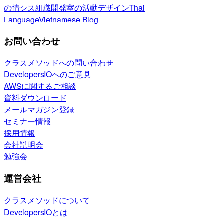
の情シス
組織開発室の活動
デザイン
Thai
Language
Vietnamese Blog
お問い合わせ
クラスメソッドへの問い合わせ
DevelopersIOへのご意見
AWSに関するご相談
資料ダウンロード
メールマガジン登録
セミナー情報
採用情報
会社説明会
勉強会
運営会社
クラスメソッドについて
DevelopersIOとは