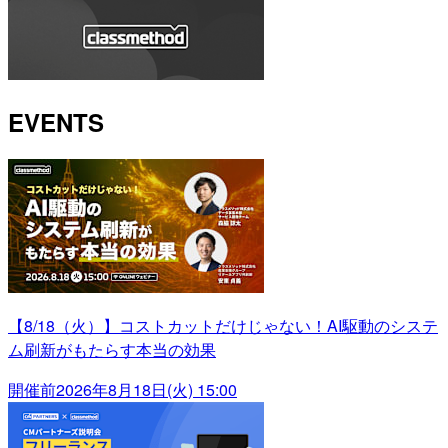
EVENTS
【8/18（火）】コストカットだけじゃない！AI駆動のシステ
ム刷新がもたらす本当の効果
開催前
2026年8月18日(火) 15:00