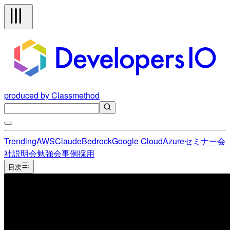
produced by Classmethod
Trending
AWS
Claude
Bedrock
Google Cloud
Azure
セミナー
会
社説明会
勉強会
事例
採用
目次