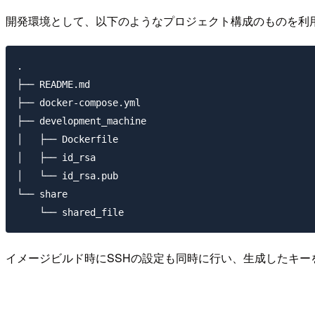
開発環境として、以下のようなプロジェクト構成のものを利
.

├── README.md

├── docker-compose.yml

├── development_machine

│   ├── Dockerfile

│   ├── id_rsa

│   └── id_rsa.pub

└── share

イメージビルド時にSSHの設定も同時に行い、生成したキー