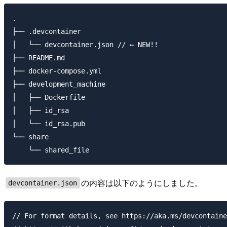
.

├── .devcontainer

│   └── devcontainer.json // ← NEW!!

├── README.md

├── docker-compose.yml

├── development_machine

│   ├── Dockerfile

│   ├── id_rsa

│   └── id_rsa.pub

└── share

の内容は以下のようにしました。
devcontainer.json
// For format details, see https://aka.ms/devcontaine