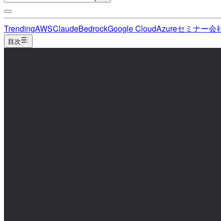
Trending
AWS
Claude
Bedrock
Google Cloud
Azure
セミナー
会
目次