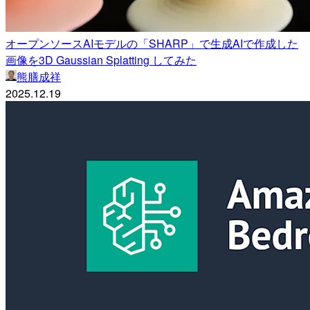
オープンソースAIモデルの「SHARP」で生成AIで作成した
画像を3D Gaussian Splatting してみた
熊膳成祥
2025.12.19