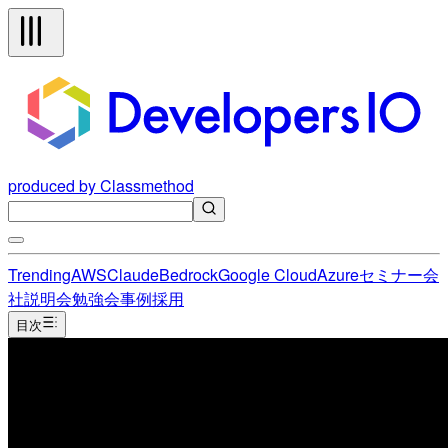
produced by Classmethod
Trending
AWS
Claude
Bedrock
Google Cloud
Azure
セミナー
会
社説明会
勉強会
事例
採用
目次