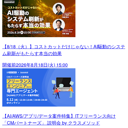
【8/18（火）】コストカットだけじゃない！AI駆動のシステ
ム刷新がもたらす本当の効果
開催前
2026年8月18日(火) 15:00
【AI/AWS/アプリ/データ案件特集】ITフリーランス向け
「CMパートナーズ」 説明会 by クラスメソッド