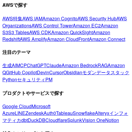
AWSで探す
AWS特集
AWS IAM
Amazon Cognito
AWS Security Hub
AWS
Organizations
AWS Control Tower
Amazon EC2
Amazon
S3
S3 Tables
AWS CDK
Amazon QuickSight
Amazon
Redshift
AWS Amplify
Amazon CloudFront
Amazon Connect
注目のテーマ
生成AI
MCP
ChatGPT
Claude
Amazon Bedrock
RAG
Amazon
Q
GitHub Copilot
Devin
Cursor
Obsidian
モダンデータスタック
Python
セキュリティ
PM
プロダクトやサービスで探す
Google Cloud
Microsoft
Azure
LINE
Zendesk
Auth0
Tableau
Snowflake
Alteryx
インフォ
マティカ
dbt
DuckDB
Cloudflare
Splunk
Vision One
Notion