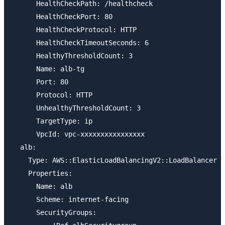
      HealthCheckPath: /healthcheck

      HealthCheckPort: 80

      HealthCheckProtocol: HTTP

      HealthCheckTimeoutSeconds: 6

      HealthyThresholdCount: 3

      Name: alb-tg

      Port: 80

      Protocol: HTTP

      UnhealthyThresholdCount: 3

      TargetType: ip

      VpcId: vpc-xxxxxxxxxxxxxxxx

  alb:

    Type: AWS::ElasticLoadBalancingV2::LoadBalancer

    Properties:

      Name: alb

      Scheme: internet-facing

      SecurityGroups:
