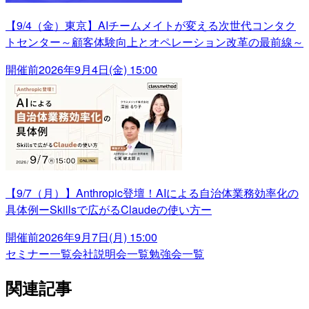
【9/4（金）東京】AIチームメイトが変える次世代コンタク
トセンター～顧客体験向上とオペレーション改革の最前線～
開催前
2026年9月4日(金) 15:00
【9/7（月）】Anthropic登壇！AIによる自治体業務効率化の
具体例ーSkillsで広がるClaudeの使い方ー
開催前
2026年9月7日(月) 15:00
セミナー一覧
会社説明会一覧
勉強会一覧
関連記事