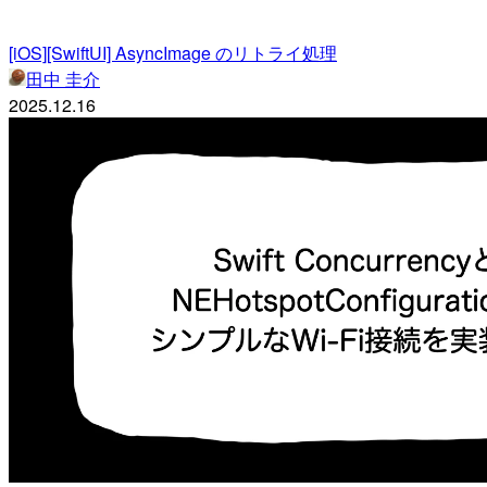
[iOS][SwiftUI] AsyncImage のリトライ処理
田中 圭介
2025.12.16