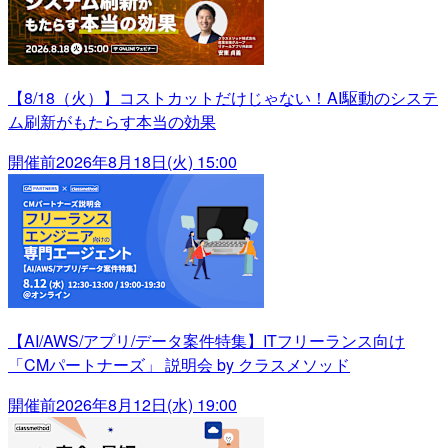
【8/18（火）】コストカットだけじゃない！AI駆動のシステ
ム刷新がもたらす本当の効果
開催前
2026年8月18日(火) 15:00
【AI/AWS/アプリ/データ案件特集】ITフリーランス向け
「CMパートナーズ」 説明会 by クラスメソッド
開催前
2026年8月12日(水) 19:00