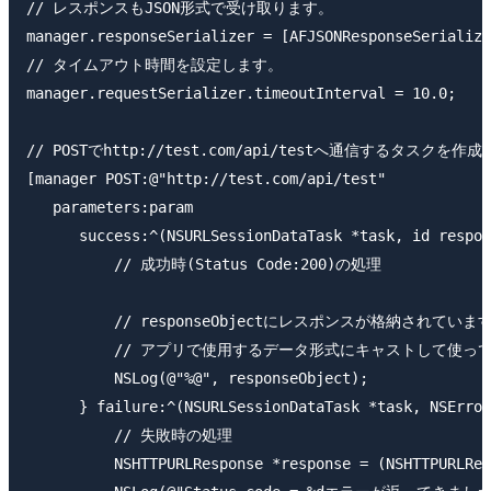
// レスポンスもJSON形式で受け取ります。

manager.responseSerializer = [AFJSONResponseSerialize
// タイムアウト時間を設定します。

manager.requestSerializer.timeoutInterval = 10.0;

// POSTでhttp://test.com/api/testへ通信するタスクを作成
[manager POST:@"http://test.com/api/test"

   parameters:param

      success:^(NSURLSessionDataTask *task, id respon
          // 成功時(Status Code:200)の処理

          // responseObjectにレスポンスが格納されています
          // アプリで使用するデータ形式にキャストして使って
          NSLog(@"%@", responseObject);

      } failure:^(NSURLSessionDataTask *task, NSError
          // 失敗時の処理

          NSHTTPURLResponse *response = (NSHTTPURLRes