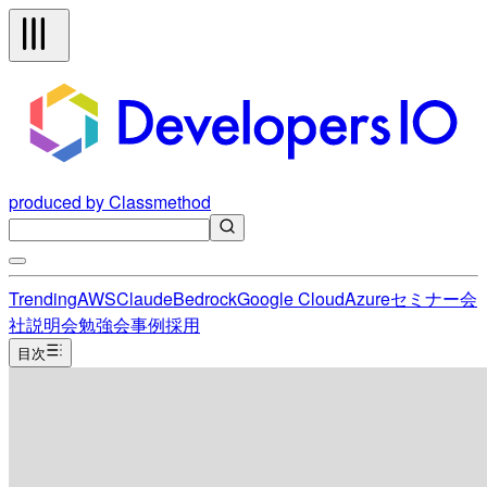
produced by Classmethod
Trending
AWS
Claude
Bedrock
Google Cloud
Azure
セミナー
会
社説明会
勉強会
事例
採用
目次