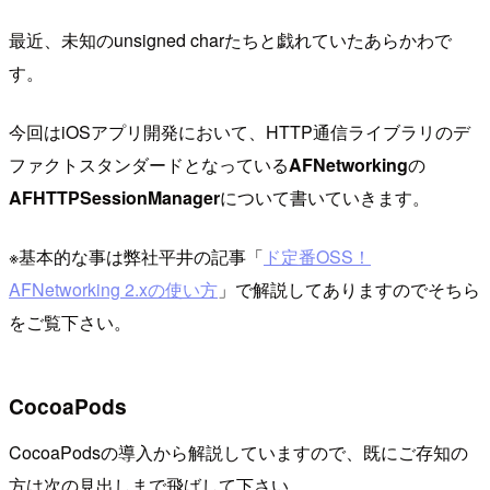
最近、未知のunsigned charたちと戯れていたあらかわで
す。
今回はiOSアプリ開発において、HTTP通信ライブラリのデ
ファクトスタンダードとなっている
AFNetworking
の
AFHTTPSessionManager
について書いていきます。
※基本的な事は弊社平井の記事「
ド定番OSS！
AFNetworking 2.xの使い方
」で解説してありますのでそちら
をご覧下さい。
CocoaPods
CocoaPodsの導入から解説していますので、既にご存知の
方は次の見出しまで飛ばして下さい。