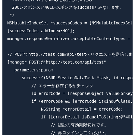
  200レスポンスと401レスポンスをsuccessとみなします。

 */

NSMutableIndexSet *successCodes = [NSMutableIndexSet 
[successCodes addIndex:401];

manager.responseSerializer.acceptableContentTypes = s
// POSTでhttp://test.com/api/testへリクエストを送信しま
[manager POST:@"http://test.com/api/test"

   parameters:param

      success:^(NSURLSessionDataTask *task, id respon
          // エラーが存在するかチェック

          id errorCode = [responseObject valueForKey:
          if (errorCode && [errorCode isKindOfClass:[
              NSString *errorDetail = errorCode;

              if ([errorDetail isEqualToString:@"401E
                  // 認証の有効期限切れです。

                  // 再ログインしてください。
